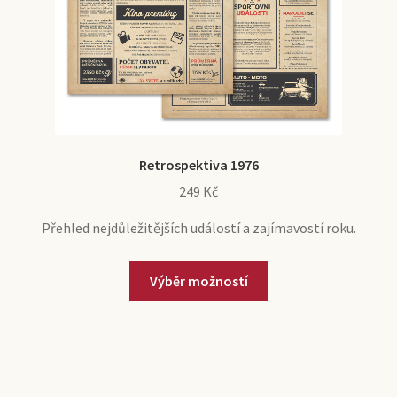
Retrospektiva 1976
249
Kč
Přehled nejdůležitějších událostí a zajímavostí roku.
Tento
Výběr možností
produkt
má
více
variant.
Možnosti