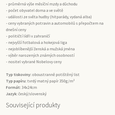
- průměrná výše měsíční mzdy a důchodu
- počet obyvatel doma a ve světě
- události ze světa hudby (hitparády, vydaná alba)
- ceny vybraných potravin a automobilů s přepočtem na
dnešní ceny
- političtí lídři v zahraničí
- nejvyšší fotbalová a hokejová liga
- nejoblíbenější ženská a mužská jména
- výběr narozených známých osobností
- nositel vybrané Nobelovy ceny
Typ tiskoviny:
oboustranně potištěný list
Typ papíru:
tvrdý matný papír 350g/m²
Formát:
34x24cm
Jazyk:
český/slovenský
Související produkty