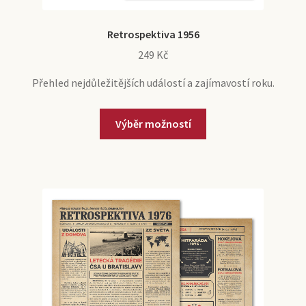
Retrospektiva 1956
249
Kč
Přehled nejdůležitějších událostí a zajímavostí roku.
Tento
Výběr možností
produkt
má
více
variant.
Možnosti
lze
vybrat
na
stránce
produktu