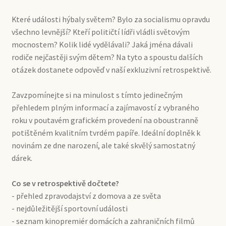
Které události hýbaly světem? Bylo za socialismu opravdu
všechno levnější? Kteří političtí lídři vládli světovým
mocnostem? Kolik lidé vydělávali? Jaká jména dávali
rodiče nejčastěji svým dětem? Na tyto a spoustu dalších
otázek dostanete odpověď v naší exkluzivní retrospektivě.
Zavzpomínejte si na minulost s tímto jedinečným
přehledem plným informací a zajímavostí z vybraného
roku v poutavém grafickém provedení na oboustranně
potištěném kvalitním tvrdém papíře. Ideální doplněk k
novinám ze dne narození, ale také skvělý samostatný
dárek.
Co se v retrospektivě dočtete?
- přehled zpravodajství z domova a ze světa
- nejdůležitější sportovní události
- seznam kinopremiér domácích a zahraničních filmů