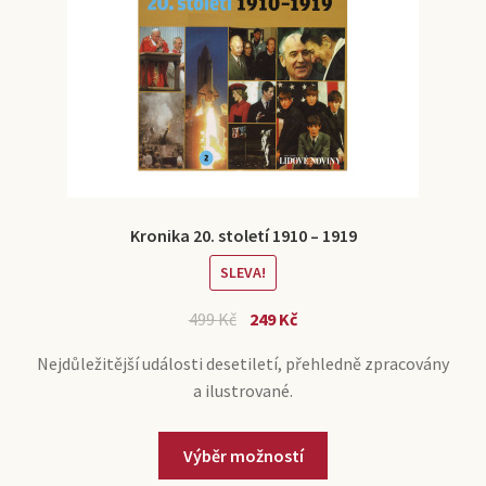
Kronika 20. století 1910 – 1919
SLEVA!
499
Kč
249
Kč
Nejdůležitější události desetiletí, přehledně zpracovány
a ilustrované.
Výběr možností