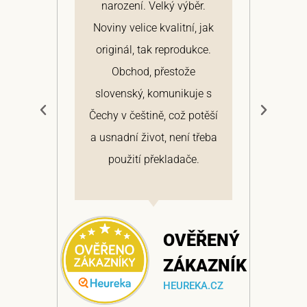
narození. Velký výběr.
arc
ž
Noviny velice kvalitní, jak
Hi
v
originál, tak reprodukce.
roz
Obchod, přestože
výt
slovenský, komunikuje s
d
Čechy v češtině, což potěší
a usnadní život, není třeba
ŘENÝ
použití překladače.
AZNÍK
A.CZ
OVĚŘENÝ
ZÁKAZNÍK
HEUREKA.CZ