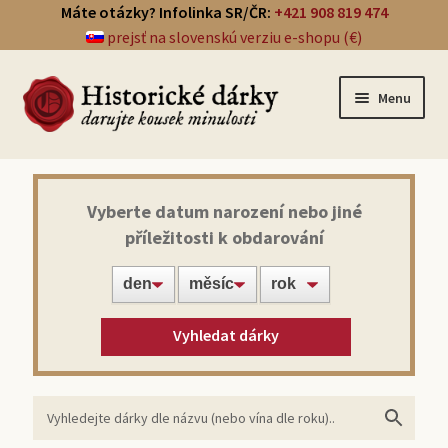
Máte otázky? Infolinka SR/ČR:
+421 908 819 474
prejsť na slovenskú verziu e-shopu (€)
Menu
Přehled dárků
Vyberte datum narození nebo jiné
příležitosti k obdarování
Noviny ze dne narození
Víno z roku narození
Vyhledat dárky
Doprava a platba