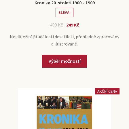
Kronika 20. století 1900 – 1909
SLEVA!
499
Kč
249
Kč
Nejdůležitější události desetiletí, přehledně zpracovány
a ilustrované.
Výběr možností
AKČNÍ CENA