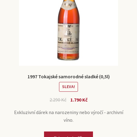
1997 Tokajské samorodné sladké (0,5l)
SLEVA!
2.290
Kč
1.790
Kč
Exkluzivní dárek na narozeniny nebo výročí - archivní
víno.