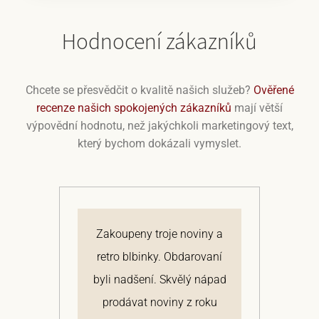
Hodnocení zákazníků
Chcete se přesvědčit o kvalitě našich služeb?
Ověřené
recenze našich spokojených zákazníků
mají větší
výpovědní hodnotu, než jakýchkoli marketingový text,
který bychom dokázali vymyslet.
á.
Zakoupeny troje noviny a
N
ální
retro blbinky. Obdarovaní
na
ky
byli nadšení. Skvělý nápad
s
la
prodávat noviny z roku
P