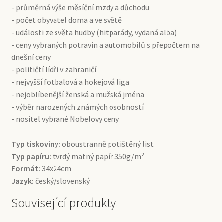
- průměrná výše měsíční mzdy a důchodu
- počet obyvatel doma a ve světě
- události ze světa hudby (hitparády, vydaná alba)
- ceny vybraných potravin a automobilů s přepočtem na
dnešní ceny
- političtí lídři v zahraničí
- nejvyšší fotbalová a hokejová liga
- nejoblíbenější ženská a mužská jména
- výběr narozených známých osobností
- nositel vybrané Nobelovy ceny
Typ tiskoviny:
oboustranně potištěný list
Typ papíru:
tvrdý matný papír 350g/m²
Formát:
34x24cm
Jazyk:
český/slovenský
Související produkty