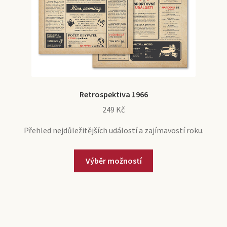
Retrospektiva 1966
249
Kč
Přehled nejdůležitějších událostí a zajímavostí roku.
Tento
Výběr možností
produkt
má
více
variant.
Možnosti