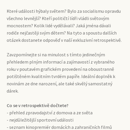
Které události hýbaly světem? Bylo za socialismu opravdu
všechno levnější? Kteří političtí lídři vládli světovým
mocnostem? Kolik lidé vydělávali? Jaká jména dávali
rodiče nejčastěji svým dětem? Na tyto a spoustu dalších
otázek dostanete odpověď v naší exkluzivní retrospektivě.
Zavzpomínejte si na minulost s tímto jedinečným
přehledem plným informací a zajímavostí z vybraného
roku v poutavém grafickém provedení na oboustranně
potištěném kvalitním tvrdém papíře. Ideální doplněk k
novinám ze dne narození, ale také skvělý samostatný
dárek.
Co se v retrospektivě dočtete?
- přehled zpravodajství z domova a ze světa
- nejdůležitější sportovní události
- seznam kinopremiér domácích a zahraničních filmů