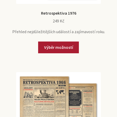
Retrospektiva 1976
249
Kč
Přehled nejdůležitějších událostí a zajímavostí roku.
Tento
Výběr možností
produkt
má
více
variant.
Možnosti
lze
vybrat
na
stránce
produktu