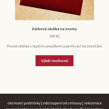
Dárková obálka na noviny
190
Kč
Pevná obálka s lepícím proužkem a perforací na otevírání.
Tento
Výběr možností
produkt
má
více
variant.
Možnosti
lze
vybrat
obchodní podmínky
|
odstoupení od smlouvy
|
reklamace
na