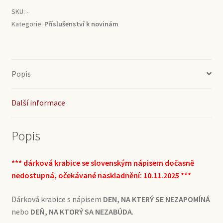
množství
SKU:
-
Kategorie:
Příslušenství k novinám
Popis
Další informace
Popis
*** dárková krabice se slovenským nápisem dočasně
nedostupná, očekávané naskladnění: 10.11.2025 ***
Dárková krabice s nápisem
DEN, NA KTERÝ SE NEZAPOMÍNÁ
nebo
DEŇ, NA KTORÝ SA NEZABÚDA
.