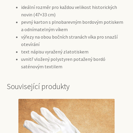
ideální rozměr pro každou velikost historických
novin (47×33 cm)
pevný karton s plnobarevným bordovým potiskem
a odnímatelným víkem
výřezy na obou bočních stranách víka pro snazší
otevírání
text nápisu vyražený zlatotiskem
uvnitř vložený polystyren potažený bordó
saténovým textilem
Související produkty