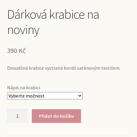
Dárková krabice na
noviny
390
Kč
Dvoudílná krabice vystlaná bordó saténovým textilem.
Nápis na krabici
Dárková
Přidat do košíku
krabice
na
noviny