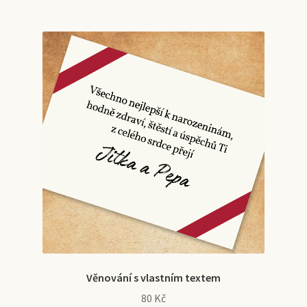
více
variant.
Možnosti
lze
vybrat
na
stránce
produktu
Věnování s vlastním textem
80
Kč