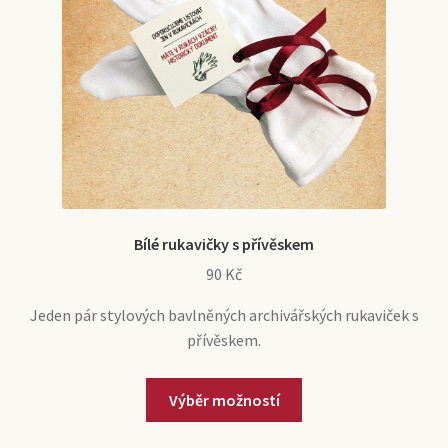
Bílé rukavičky s přívěskem
90
Kč
Jeden pár stylových bavlněných archivářských rukaviček s
přívěskem.
Tento
Výběr možností
produkt
má