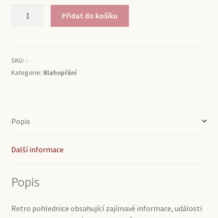
Blahopřaní
Přidat do košíku
1960
množství
SKU:
-
Kategorie:
Blahopřání
Popis
Další informace
Popis
Retro pohlednice obsahující zajímavé informace, události