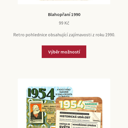
Blahopřaní 1990
99
Kč
Retro pohlednice obsahující zajímavosti z roku 1990.
Tento
Výběr možností
produkt
má
více
variant.
Možnosti
lze
vybrat
na
stránce
produktu