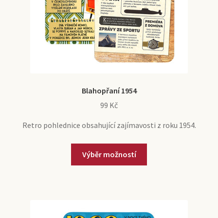
Blahopřaní 1954
99
Kč
Retro pohlednice obsahující zajímavosti z roku 1954.
Tento
Výběr možností
produkt
má
více
variant.
Možnosti