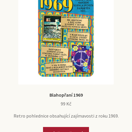
lze
vybrat
na
stránce
produktu
Blahopřaní 1969
99
Kč
Retro pohlednice obsahující zajímavosti z roku 1969.
Tento