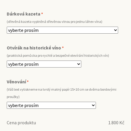
Dárková kazeta
*
(dřevěná kazeta vyplněná dřevěnou vlnou pro jednu láhev vína)
Otvírák na historické víno
*
(praktická pomůcka pro rychlé a bezpečné otevírání historických vín)
Věnování
*
(Váš text vytiskneme na tvrdý matný papír 15×10 cm se dvěma bordovými
proužky)
Cena produktu
1.800
Kč