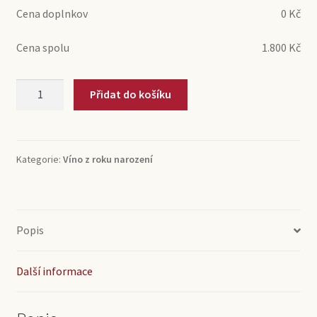
Cena doplnkov
0
Kč
Cena spolu
1.800
Kč
2002
Přidat do košíku
Saint-
Emilion
Grand
Cru
Kategorie:
Víno z roku narození
Chateau
Tour
Grand
Faurie
Popis
(0,75l)
množství
Další informace