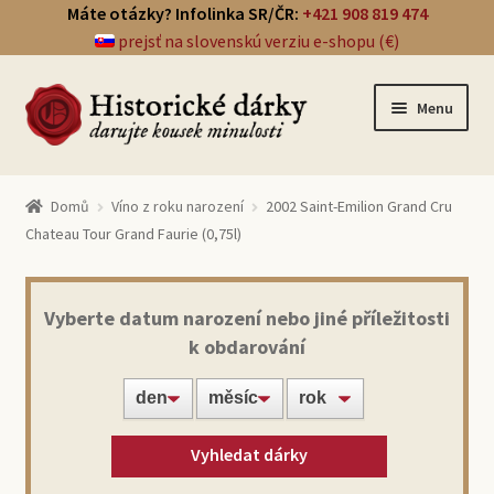
Máte otázky? Infolinka SR/ČR:
+421 908 819 474
prejsť na slovenskú verziu e-shopu (€)
Přeskočit
Přejít
Menu
na
k
navigaci
obsahu
E
webu
Přehled dárků
x
Domů
Víno z roku narození
2002 Saint-Emilion Grand Cru
p
Chateau Tour Grand Faurie (0,75l)
a
E
Noviny ze dne narození
n
x
d
p
Vyberte datum narození nebo jiné příležitosti
c
a
E
k obdarování
Víno z roku narození
h
n
x
i
d
p
l
c
a
Doprava a platba
d
h
n
Vyhledat dárky
m
i
d