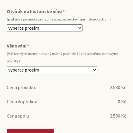
Otvírák na historické víno
*
(praktická pomůcka pro rychlé a bezpečné otevírání historických vín)
Věnování
*
(Váš text vytiskneme na tvrdý matný papír 15×10 cm se dvěma bordovými
proužky)
Cena produktu
2.580
Kč
Cena doplnkov
0
Kč
Cena spolu
2.580
Kč
1997