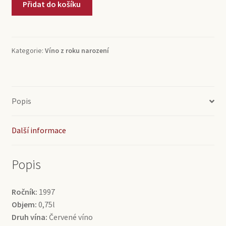
Přidat do košíku
Tinto
Yllera
(0,75l)
množství
Kategorie:
Víno z roku narození
Popis
Další informace
Popis
Ročník:
1997
Objem:
0,75l
Druh vína:
Červené víno