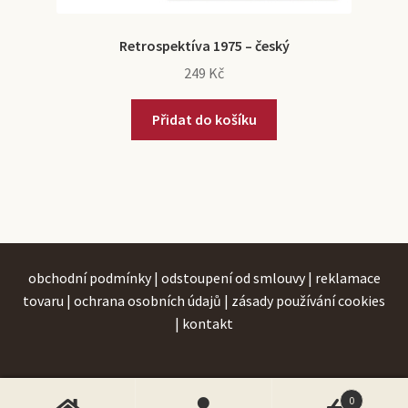
Retrospektíva 1975 – český
249
Kč
Přidat do košíku
obchodní podmínky
|
odstoupení od smlouvy
|
reklamace
tovaru
|
ochrana osobních údajů
|
zásady používání cookies
|
kontakt
0
© 2026 BestPresent s.r.o. | e-mail:
| infolinka: +421 908 819 474
info@historickedarky.cz