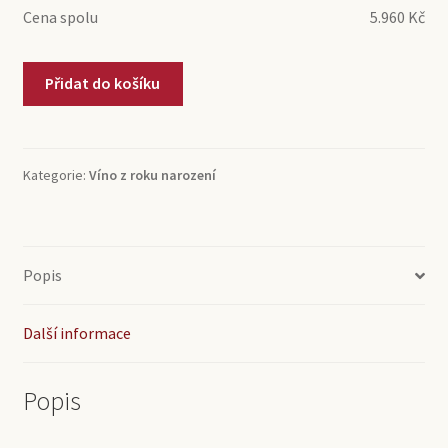
Cena spolu
5.960
Kč
1957
Přidat do košíku
D.Cecilio
Bodegas
La
Cerca
Kategorie:
Víno z roku narození
(0,75l)
množství
Popis
Další informace
Popis