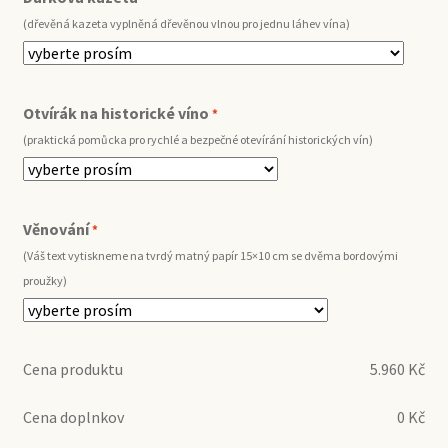
(dřevěná kazeta vyplněná dřevěnou vlnou pro jednu láhev vína)
Otvírák na historické víno
*
(praktická pomůcka pro rychlé a bezpečné otevírání historických vín)
Věnování
*
(Váš text vytiskneme na tvrdý matný papír 15×10 cm se dvěma bordovými
proužky)
Cena produktu
5.960
Kč
Cena doplnkov
0
Kč