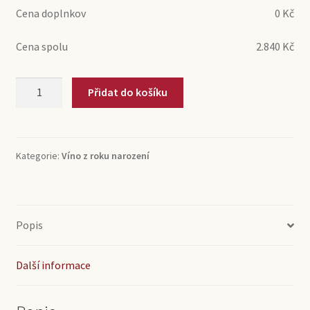
Cena doplnkov
0
Kč
Cena spolu
2.840
Kč
2006
Přidat do košíku
Champagne
Bouché
Brut
Millesime
Kategorie:
Víno z roku narození
Vintage
(0,75l)
množství
Popis
Další informace