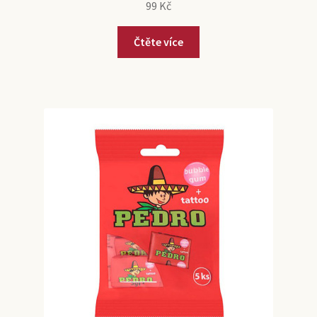
99
Kč
Čtěte více