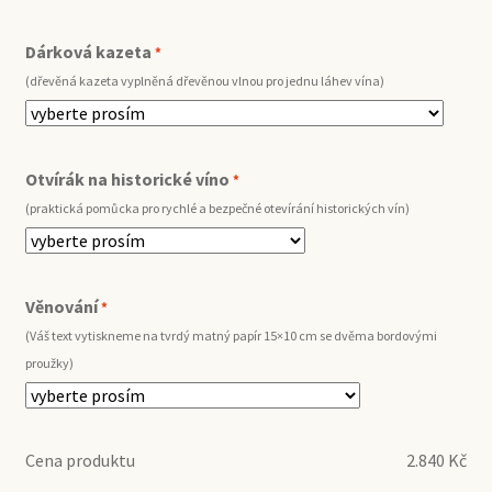
Dárková kazeta
*
(dřevěná kazeta vyplněná dřevěnou vlnou pro jednu láhev vína)
Otvírák na historické víno
*
(praktická pomůcka pro rychlé a bezpečné otevírání historických vín)
Věnování
*
(Váš text vytiskneme na tvrdý matný papír 15×10 cm se dvěma bordovými
proužky)
Cena produktu
2.840
Kč