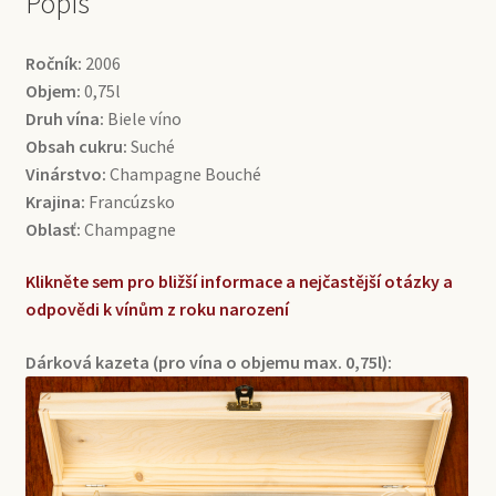
Popis
Ročník:
2006
Objem:
0,75l
Druh vína:
Biele víno
Obsah cukru:
Suché
Vinárstvo:
Champagne Bouché
Krajina:
Francúzsko
Oblasť:
Champagne
Klikněte sem pro bližší informace a nejčastější otázky a
odpovědi k vínům z roku narození
Dárková kazeta (pro vína o objemu max. 0,75l):