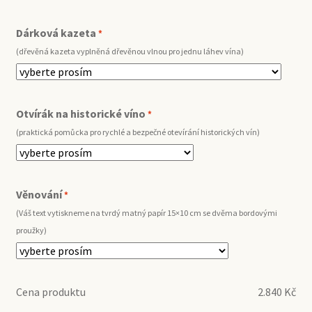
Dárková kazeta
*
(dřevěná kazeta vyplněná dřevěnou vlnou pro jednu láhev vína)
Otvírák na historické víno
*
(praktická pomůcka pro rychlé a bezpečné otevírání historických vín)
Věnování
*
(Váš text vytiskneme na tvrdý matný papír 15×10 cm se dvěma bordovými
proužky)
Cena produktu
2.840
Kč