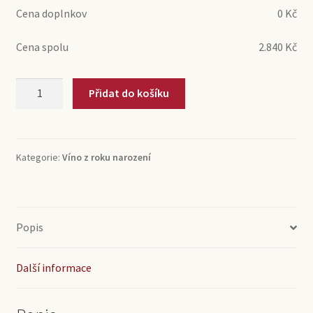
Cena doplnkov
0
Kč
Cena spolu
2.840
Kč
2005
Přidat do košíku
Champagne
Bouché
Extra
Brut
Kategorie:
Víno z roku narození
Millesime
Vintage
(0,75l)
množství
Popis
Další informace