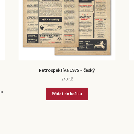
Retrospektíva 1975 – český
249
Kč
ém
Přidat do košíku