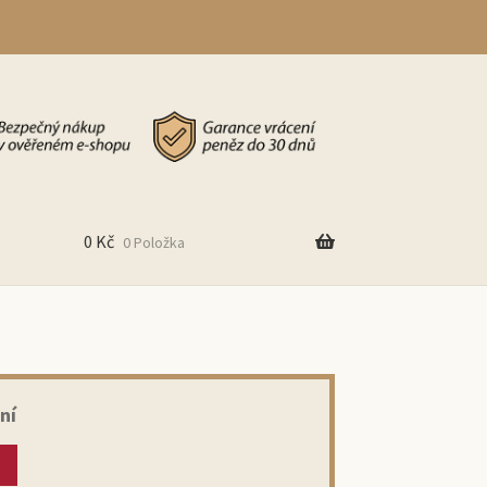
0
Kč
0 Položka
ní