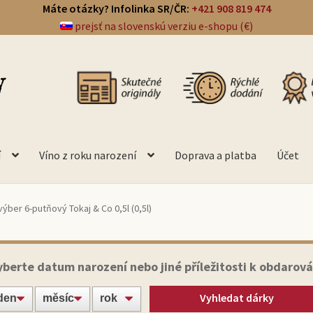
Máte otázky? Infolinka SR/ČR:
+421 908 819 474
prejsť na slovenskú verziu e-shopu (€)
í
Víno z roku narození
Doprava a platba
Účet
ýber 6-putňový Tokaj & Co 0,5l (0,5l)
yberte datum narození nebo jiné příležitosti k obdarová
Vyhledat dárky