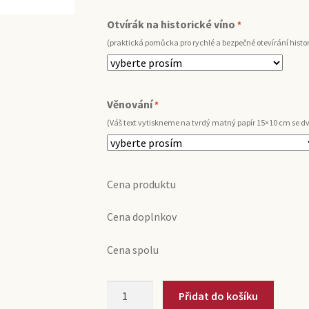
Otvírák na historické víno
*
(praktická pomůcka pro rychlé a bezpečné otevírání histo
Věnování
*
(Váš text vytiskneme na tvrdý matný papír 15×10 cm se 
Cena produktu
Cena doplnkov
Cena spolu
2003
Přidat do košíku
Tokajský