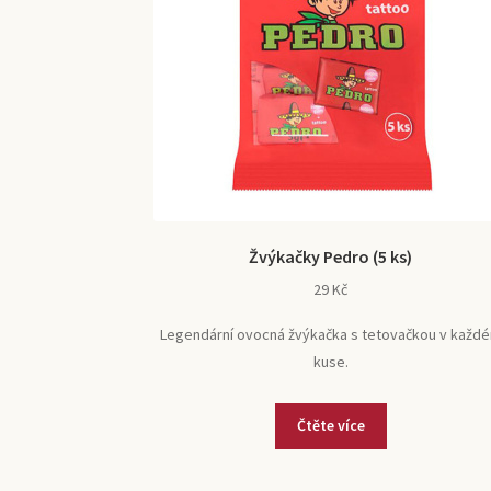
Žvýkačky Pedro (5 ks)
29
Kč
Legendární ovocná žvýkačka s tetovačkou v každ
kuse.
Čtěte více