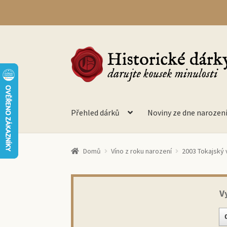
Přeskočit
Přejít
na
k
navigaci
obsahu
webu
Přehled dárků
Noviny ze dne narozen
Domů
Víno z roku narození
2003 Tokajský v
V