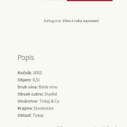
výber
6-
putňový
Kategorie:
Víno z roku narození
Tokaj
&
Co
0,5l
(0,5l)
Popis
množství
Ročník:
2003
Objem:
0,5l
Druh vína:
Biele víno
Obsah cukru:
Sladké
Vinárstvo:
Tokaj & Co
Krajina:
Slovensko
Oblasť:
Tokaj