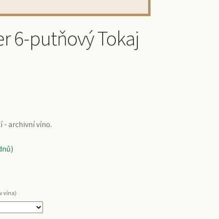
er 6-putňový Tokaj
- archivní víno.
dnů)
v vína)