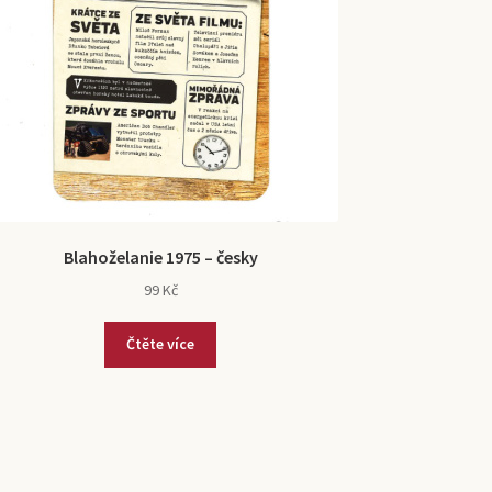
Blahoželanie 1975 – česky
99
Kč
Čtěte více