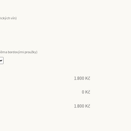
rických vín)
dvěma bordovými proužky)
1.800
Kč
0
Kč
1.800
Kč