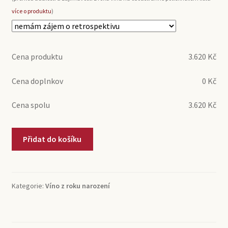
více o produktu
)
Cena produktu
3.620
Kč
Cena doplnkov
0
Kč
Cena spolu
3.620
Kč
1995
Přidat do košíku
Rioja
Gran
Reserva
Conde
Kategorie:
Víno z roku narození
de
Valdemar
(0,75l)