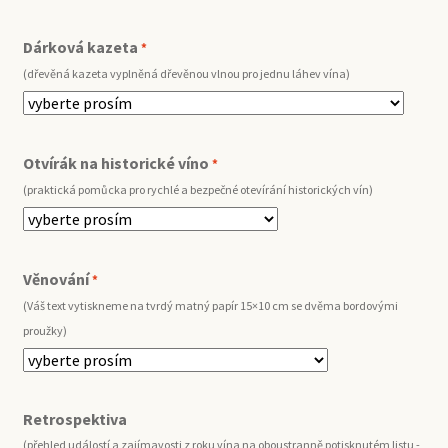
Dárková kazeta
*
(dřevěná kazeta vyplněná dřevěnou vlnou pro jednu láhev vína)
Otvírák na historické víno
*
(praktická pomůcka pro rychlé a bezpečné otevírání historických vín)
Věnování
*
(Váš text vytiskneme na tvrdý matný papír 15×10 cm se dvěma bordovými
proužky)
Retrospektiva
(přehled událostí a zajímavosti z roku vína na oboustranně potisknutém listu -