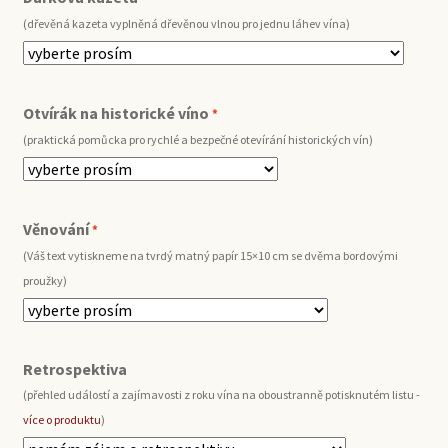
(dřevěná kazeta vyplněná dřevěnou vlnou pro jednu láhev vína)
Otvírák na historické víno
*
(praktická pomůcka pro rychlé a bezpečné otevírání historických vín)
Věnování
*
(Váš text vytiskneme na tvrdý matný papír 15×10 cm se dvěma bordovými
proužky)
Retrospektiva
(přehled událostí a zajímavosti z roku vína na oboustranně potisknutém listu -
více o produktu
)