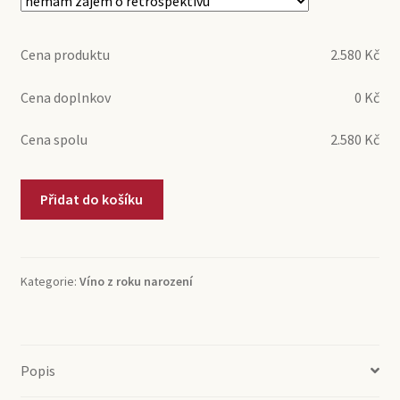
Cena produktu
2.580
Kč
Cena doplnkov
0
Kč
Cena spolu
2.580
Kč
1994
Přidat do košíku
Ribera
del
Duero
Laveguilla
Kategorie:
Víno z roku narození
(0,75l)
množství
Popis