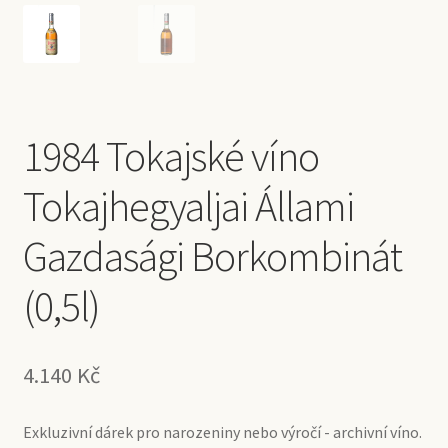
1984 Tokajské víno
Tokajhegyaljai Állami
Gazdasági Borkombinát
(0,5l)
4.140
Kč
Exkluzivní dárek pro narozeniny nebo výročí - archivní víno.