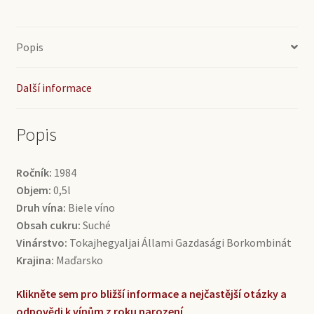
Borkombinát
(0,5l)
množství
Popis
Další informace
Popis
Ročník:
1984
Objem:
0,5l
Druh vína:
Biele víno
Obsah cukru:
Suché
Vinárstvo:
Tokajhegyaljai Állami Gazdasági Borkombinát
Krajina:
Maďarsko
Klikněte sem pro bližší informace a nejčastější otázky a
odpovědi k vínům z roku narození