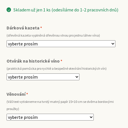
Skladem už jen 1 ks (odesíláme do 1-2 pracovních dnů)
Dárková kazeta
*
(dřevěná kazeta vyplněná dřevěnou vlnou pro jednu láhev vína)
Otvírák na historické víno
*
(praktická pomůcka pro rychlé a bezpečné otevírání historických vín)
Věnování
*
(Váš text vytiskneme na tvrdý matný papír 15×10 cm se dvěma bordovými
proužky)