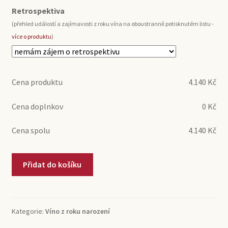
Retrospektiva
(přehled událostí a zajímavosti z roku vína na oboustranně potisknutém listu -
více o produktu
)
Cena produktu
4.140
Kč
Cena doplnkov
0
Kč
Cena spolu
4.140
Kč
1984
Přidat do košíku
Tokajské
víno
Tokajhegyaljai
Állami
Kategorie:
Víno z roku narození
Gazdasági