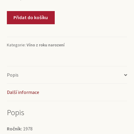
1978
Přidat do košíku
Reserva
Viña
Albali
(0,75l)
Kategorie:
Víno z roku narození
množství
Popis
Další informace
Popis
Ročník:
1978