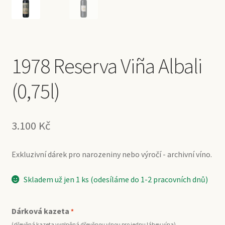
1978 Reserva Viña Albali
(0,75l)
3.100
Kč
Exkluzivní dárek pro narozeniny nebo výročí - archivní víno.
Skladem už jen 1 ks (odesíláme do 1-2 pracovních dnů)
Dárková kazeta
*
(dřevěná kazeta vyplněná dřevěnou vlnou pro jednu láhev vína)