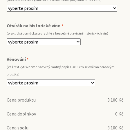
Otvírák na historické víno
*
(praktická pomůcka pro rychlé a bezpečné otevírání historických vín)
Věnování
*
(Váš text vytiskneme na tvrdý matný papír 15×10 cm se dvěma bordovými
proužky)
Cena produktu
3.100
Kč
Cena doplnkov
0
Kč
Cena spolu
3.100
Kč