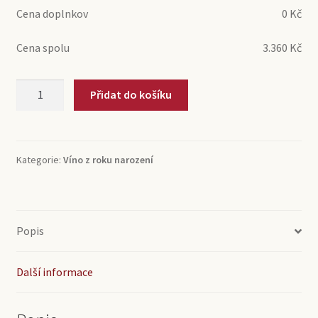
Cena doplnkov
0
Kč
Cena spolu
3.360
Kč
1978
Přidat do košíku
Haut-
Médoc
Grand
Cru
Kategorie:
Víno z roku narození
Château
Belgrave
(0,75l)
množství
Popis
Další informace