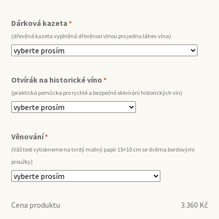
Dárková kazeta
*
(dřevěná kazeta vyplněná dřevěnou vlnou pro jednu láhev vína)
Otvírák na historické víno
*
(praktická pomůcka pro rychlé a bezpečné otevírání historických vín)
Věnování
*
(Váš text vytiskneme na tvrdý matný papír 15×10 cm se dvěma bordovými
proužky)
Cena produktu
3.360
Kč