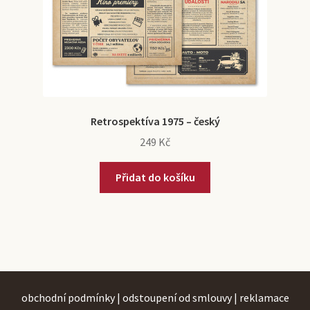
Retrospektíva 1975 – český
249
Kč
Přidat do košíku
obchodní podmínky
|
odstoupení od smlouvy
|
reklamace