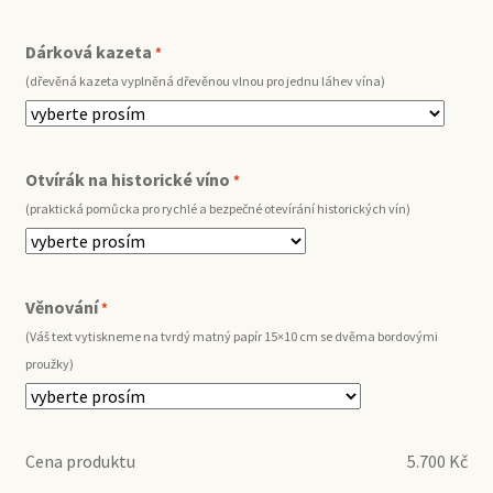
Dárková kazeta
*
(dřevěná kazeta vyplněná dřevěnou vlnou pro jednu láhev vína)
Otvírák na historické víno
*
(praktická pomůcka pro rychlé a bezpečné otevírání historických vín)
Věnování
*
(Váš text vytiskneme na tvrdý matný papír 15×10 cm se dvěma bordovými
proužky)
Cena produktu
5.700
Kč