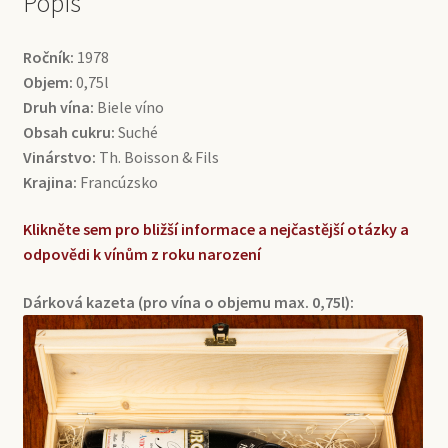
Popis
Ročník:
1978
Objem:
0,75l
Druh vína:
Biele víno
Obsah cukru:
Suché
Vinárstvo:
Th. Boisson & Fils
Krajina:
Francúzsko
Klikněte sem pro bližší informace a nejčastější otázky a
odpovědi k vínům z roku narození
Dárková kazeta (pro vína o objemu max. 0,75l):