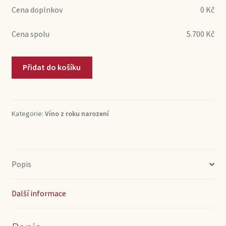
Cena doplnkov
0
Kč
Cena spolu
5.700
Kč
1978
Přidat do košíku
Châteauneuf
du
Pape
Th.
Kategorie:
Víno z roku narození
Boisson
&
Fils
(0,75l)
Popis
množství
Další informace