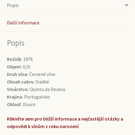
0,5l
Popis
(0,5l)
množství
Další informace
Popis
Ročník:
1976
Objem:
0,5l
Druh vína:
Červené víno
Obsah cukru:
Sladké
Vinárstvo:
Quinta da Devesa
Krajina:
Portugalsko
Oblasť:
Douro
Klikněte sem pro bližší informace a nejčastější otázky a
odpovědi k vínům z roku narození