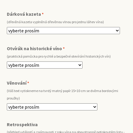
Dárková kazeta
*
(dřevěná kazeta vyplněná dřevěnou vlnou pro jednu láhev vína)
Otvírák na historické víno
*
(praktická pomůcka pro rychlé a bezpečné otevírání historických vín)
Věnování
*
(Váš text vytiskneme na tvrdý matný papír 15×10 cm se dvěma bordovými
proužky)
Retrospektiva
(přehled událostí a zajímavosti z roku vína na oboustranně potisknutém listu -