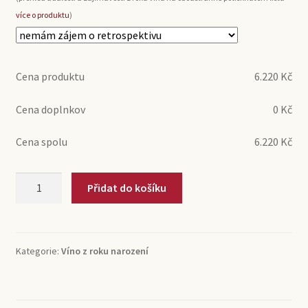
více o produktu
)
Cena produktu
6.220
Kč
Cena doplnkov
0
Kč
Cena spolu
6.220
Kč
1976
Přidat do košíku
Portské
víno
Colheita
Tawny
Kategorie:
Víno z roku narození
Quinta
da
Devesa