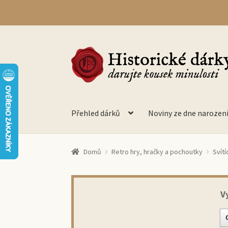
Přeskočit
Přejít
na
k
navigaci
obsahu
webu
Přehled dárků
Noviny ze dne narozen
Domů
Retro hry, hračky a pochoutky
Svítí
V