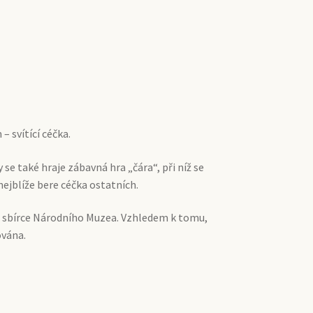
– svítící céčka.
 se také hraje zábavná hra „čára“, při níž se
nejblíže bere céčka ostatních.
 ve sbírce Národního Muzea. Vzhledem k tomu,
ována.