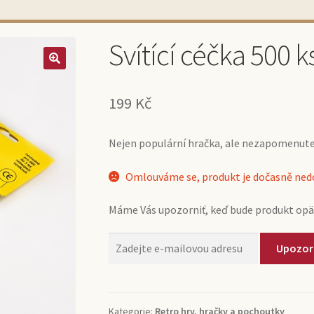
Svítící céčka 500 k
199
Kč
Nejen populární hračka, ale nezapomenute
Omlouváme se, produkt je dočasně ne
Máme Vás upozorniť, keď bude produkt opä
Upozor
Kategorie:
Retro hry, hračky a pochoutky