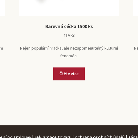
Barevná céčka 1500 ks
419
Kč
ém
Nejen populární hračka, ale nezapomenutelný kulturní
Ne
fenomén.
Čtěte více
ení od smlouvy
|
reklamace tovaru
|
ochrana osobních údajů
|
zása