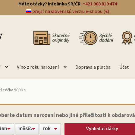
Máte otázky? Infolinka SR/ČR:
+421 908 819 474
prejsť na slovenskú verziu e-shopu (€)
í
Víno z roku narození
Doprava a platba
Účet
cí céčka 500 ks
yberte datum narození nebo jiné příležitosti k obdarová
Vyhledat dárky