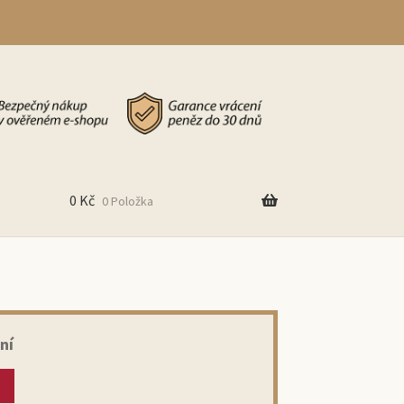
0
Kč
0 Položka
ní