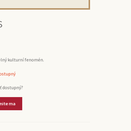
s
lný kulturní fenomén.
dostupný
ť dostupný?
nite ma