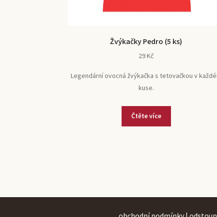
Žvýkačky Pedro (5 ks)
29
Kč
Legendární ovocná žvýkačka s tetovačkou v každ
kuse.
Čtěte více
obchodní podmínky
|
odstoup