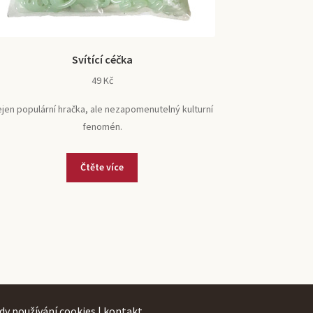
Svítící céčka
49
Kč
jen populární hračka, ale nezapomenutelný kulturní
fenomén.
Čtěte více
dy používání cookies
|
kontakt