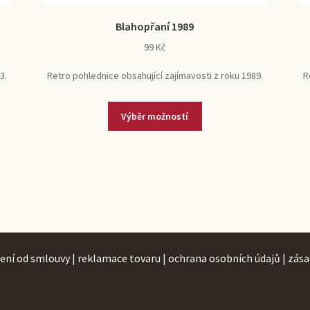
Blahopřaní 1989
99
Kč
3.
Retro pohlednice obsahující zajímavosti z roku 1989.
R
Tento
Výběr možností
produkt
má
více
variant.
Možnosti
lze
vybrat
na
ení od smlouvy
|
reklamace tovaru
|
ochrana osobních údajů
|
zása
stránce
produktu