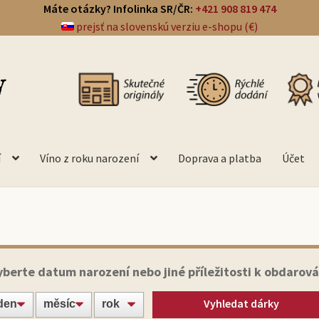
Máte otázky? Infolinka SR/ČR:
+421 908 819 474
prejsť na slovenskú verziu e-shopu (€)
í
Víno z roku narození
Doprava a platba
Účet
yberte datum narození nebo jiné příležitosti k obdarová
Vyhledat dárky