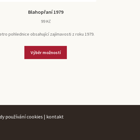
Blahopřaní 1979
99
Kč
etro pohlednice obsahující zajímavosti z roku 1979.
Tento
Výběr možností
produkt
má
více
variant.
Možnosti
lze
vybrat
na
dy používání cookies
|
kontakt
stránce
produktu