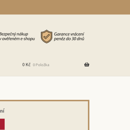
0
Kč
0 Položka
ní