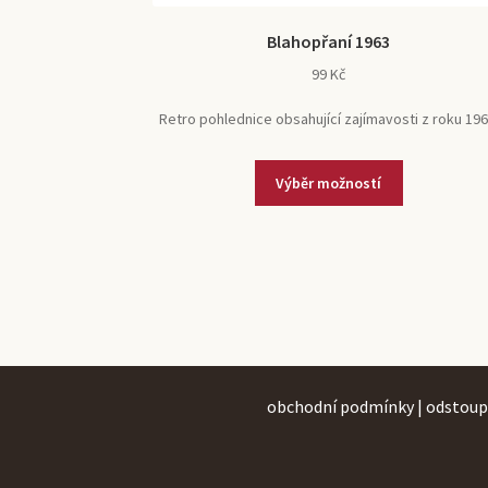
Blahopřaní 1963
99
Kč
Retro pohlednice obsahující zajímavosti z roku 196
Tento
Výběr možností
produkt
má
více
variant.
Možnosti
lze
vybrat
na
obchodní podmínky
|
odstoup
stránce
produktu