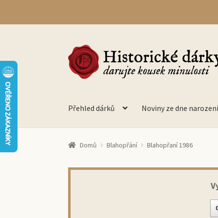
Přeskočit
Přejít
na
k
navigaci
obsahu
webu
Přehled dárků
Noviny ze dne narozen
Domů
Blahopřání
Blahopřaní 1986
V