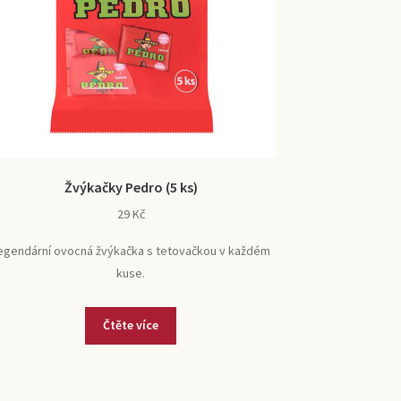
Žvýkačky Pedro (5 ks)
29
Kč
egendární ovocná žvýkačka s tetovačkou v každém
kuse.
Čtěte více