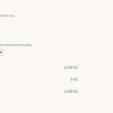
rických vín)
dvěma bordovými proužky)
1.540
Kč
0
Kč
1.540
Kč