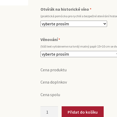
Otvírák na historické víno
*
(praktická pomůcka pro rychlé a bezpečné otevírání histo
Věnování
*
(Váš text vytiskneme na tvrdý matný papír 15×10 cm se 
Cena produktu
Cena doplnkov
Cena spolu
2007
Přidat do košíku
Vino