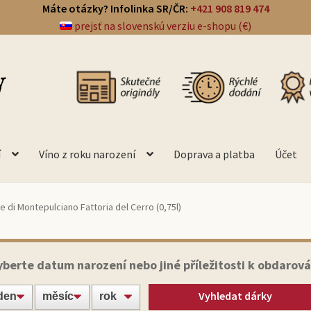
Máte otázky? Infolinka SR/ČR:
+421 908 819 474
prejsť na slovenskú verziu e-shopu (€)
í
Víno z roku narození
Doprava a platba
Účet
e di Montepulciano Fattoria del Cerro (0,75l)
yberte datum narození nebo jiné příležitosti k obdarová
Vyhledat dárky