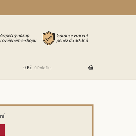
0
Kč
0 Položka
ní