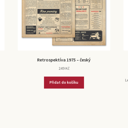
Retrospektíva 1975 – český
249
Kč
L
Přidat do košíku