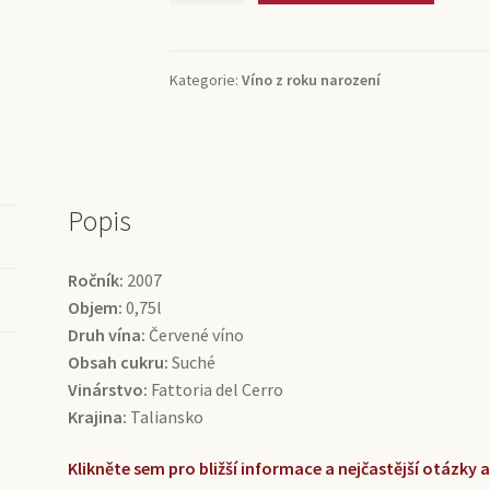
Nobile
di
Montepulciano
Kategorie:
Víno z roku narození
Fattoria
del
Cerro
(0,75l)
množství
Popis
Ročník:
2007
Objem:
0,75l
Druh vína:
Červené víno
Obsah cukru:
Suché
Vinárstvo:
Fattoria del Cerro
Krajina:
Taliansko
Klikněte sem pro bližší informace a nejčastější otázky