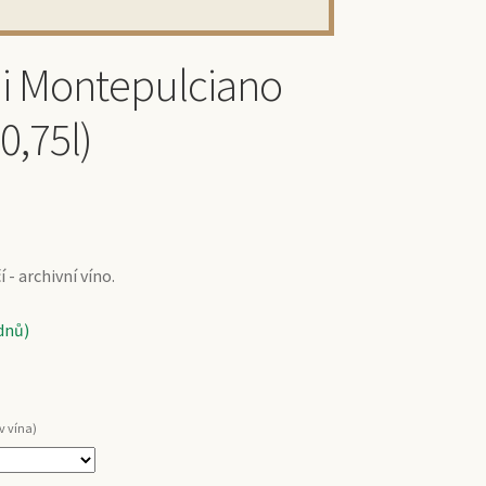
di Montepulciano
0,75l)
- archivní víno.
dnů)
v vína)