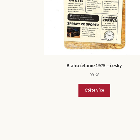
Blahoželanie 1975 – česky
99
Kč
Čtěte více