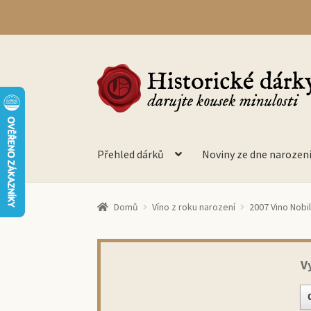
Přeskočit
Přejít
na
k
navigaci
obsahu
webu
Přehled dárků
Noviny ze dne narozen
Domů
Víno z roku narození
2007 Vino Nobil
V