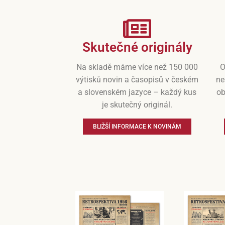
Skutečné originály
Na skladě máme více než 150 000
O
výtisků novin a časopisů v českém
ne
a slovenském jazyce – každý kus
ob
je skutečný originál.
BLIŽŠÍ INFORMACE K NOVINÁM