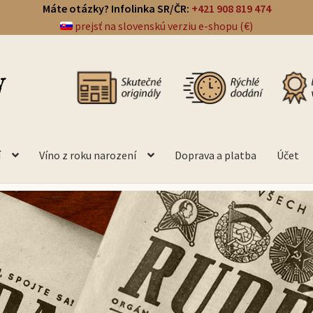
Máte otázky? Infolinka SR/ČR:
+421 908 819 474
prejsť na slovenskú verziu e-shopu (€)
í
Víno z roku narození
Doprava a platba
Účet