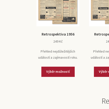
Retrospektiva 1956
Retrospe
249
Kč
2
Přehled nejdůležitějších
Přehled ne
událostí a zajímavostí roku.
událostí a z
Výběr možností
Výběr 
Re