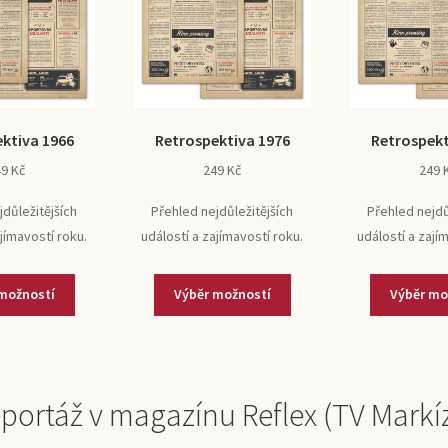
ktiva 1966
Retrospektiva 1976
Retrospekt
49
Kč
249
Kč
249
jdůležitějších
Přehled nejdůležitějších
Přehled nejdů
ajímavostí roku.
událostí a zajímavostí roku.
událostí a zají
možností
Výběr možností
Výběr mo
portáž v magazínu Reflex (TV Markí