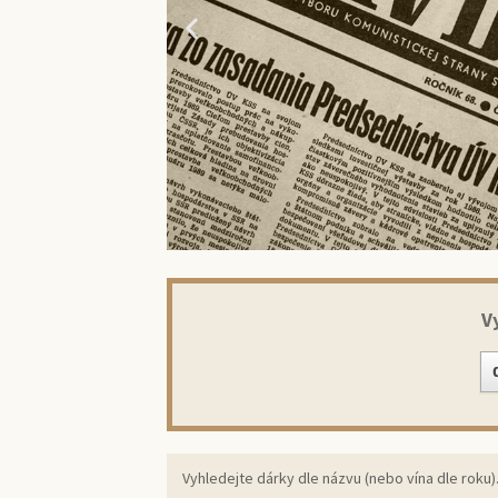
V
Překvap
ori