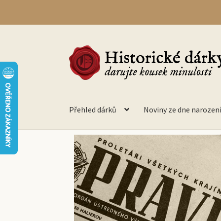
Přehled dárků
Noviny ze dne narozen