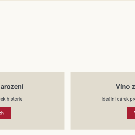
narození
Víno z
ek historie
Ideální dárek pr
ch