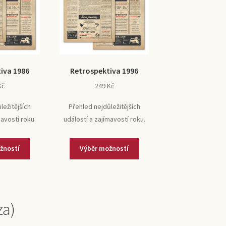
iva 1986
Retrospektiva 1996
Kč
249
Kč
ležitějších
Přehled nejdůležitějších
mavostí roku.
událostí a zajímavostí roku.
žností
Výběr možností
za)