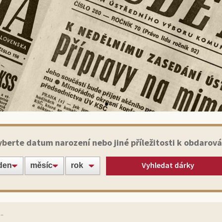
Historické noviny
yberte datum narození nebo jiné příležitosti k obdarová
Vyhledat dárky
te své blízké nebo známé jedinečným dárkem:
ginálním výtiskem novin ze dne narození!
Vybrat noviny