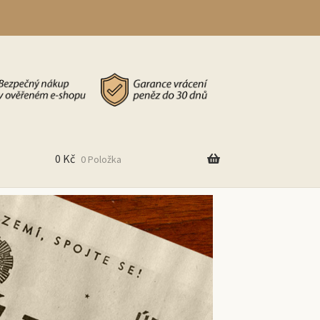
0
Kč
0 Položka