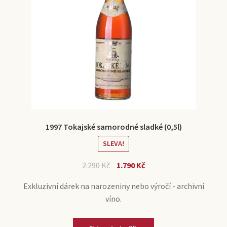
1997 Tokajské samorodné sladké (0,5l)
SLEVA!
2.290
Kč
1.790
Kč
Exkluzivní dárek na narozeniny nebo výročí - archivní
víno.