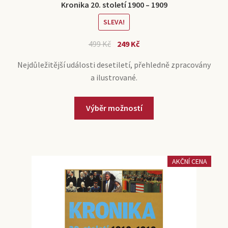
Kronika 20. století 1900 – 1909
SLEVA!
499
Kč
249
Kč
Nejdůležitější události desetiletí, přehledně zpracovány
a ilustrované.
Výběr možností
AKČNÍ CENA