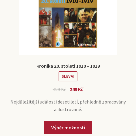
Kronika 20. století 1910 – 1919
SLEVA!
499
Kč
249
Kč
Nejdůležitější události desetiletí, přehledně zpracovány
a ilustrované.
Výběr možností