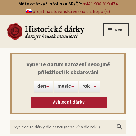
Máte otázky? Infolinka SR/ČR:
+421 908 819 474
prejsť na slovenskú verziu e-shopu (€)
Menu
Přehled dárků
Vyberte datum narození nebo jiné
příležitosti k obdarování
Noviny ze dne narození
Víno z roku narození
Vyhledat dárky
Doprava a platba