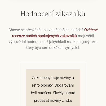
Hodnocení zákazníků
Chcete se přesvědčit o kvalitě našich služeb?
Ověřené
recenze našich spokojených zákazníků
mají větší
výpovědní hodnotu, než jakýchkoli marketingový text,
který bychom dokázali vymyslet.
á.
Zakoupeny troje noviny a
N
ální
retro blbinky. Obdarovaní
na
ky
byli nadšení. Skvělý nápad
s
la
prodávat noviny z roku
P