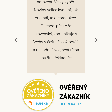
narození. Velký výběr.
arc
ž
Noviny velice kvalitní, jak
Hi
v
originál, tak reprodukce.
roz
Obchod, přestože
výt
slovenský, komunikuje s
d
Čechy v češtině, což potěší
a usnadní život, není třeba
ŘENÝ
použití překladače.
AZNÍK
A.CZ
OVĚŘENÝ
ZÁKAZNÍK
HEUREKA.CZ