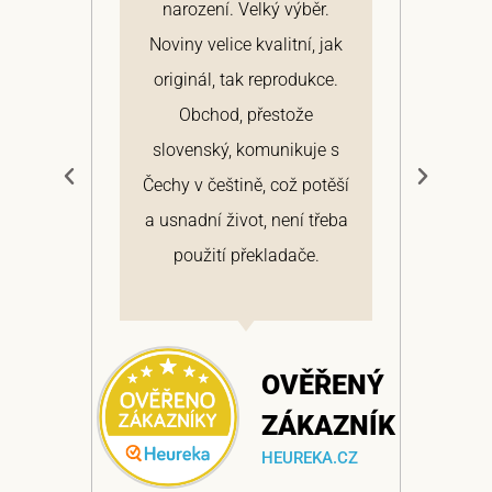
narození. Velký výběr.
arc
ž
Noviny velice kvalitní, jak
Hi
v
originál, tak reprodukce.
roz
Obchod, přestože
výt
slovenský, komunikuje s
d
Čechy v češtině, což potěší
a usnadní život, není třeba
ŘENÝ
použití překladače.
AZNÍK
A.CZ
OVĚŘENÝ
ZÁKAZNÍK
HEUREKA.CZ