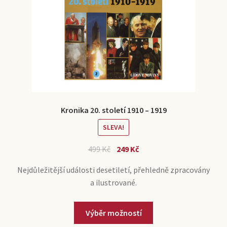
Kronika 20. století 1910 – 1919
SLEVA!
499
Kč
249
Kč
Nejdůležitější události desetiletí, přehledně zpracovány
a ilustrované.
Výběr možností