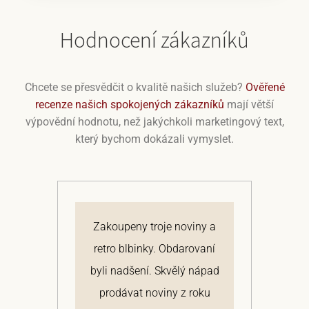
Hodnocení zákazníků
Chcete se přesvědčit o kvalitě našich služeb?
Ověřené
recenze našich spokojených zákazníků
mají větší
výpovědní hodnotu, než jakýchkoli marketingový text,
který bychom dokázali vymyslet.
á.
Zakoupeny troje noviny a
N
ální
retro blbinky. Obdarovaní
na
ky
byli nadšení. Skvělý nápad
s
la
prodávat noviny z roku
P