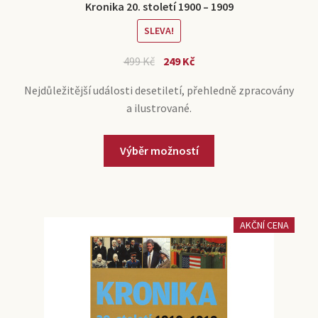
Kronika 20. století 1900 – 1909
SLEVA!
499
Kč
249
Kč
Nejdůležitější události desetiletí, přehledně zpracovány
a ilustrované.
Výběr možností
AKČNÍ CENA