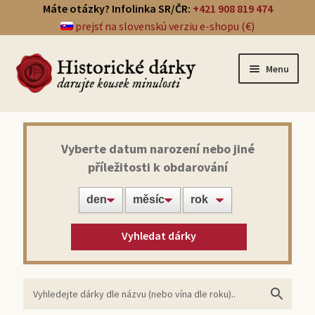
Máte otázky? Infolinka SR/ČR:
+421 908 819 474
prejsť na slovenskú verziu e-shopu (€)
Menu
Přehled dárků
Vyberte datum narození nebo jiné
příležitosti k obdarování
Noviny ze dne narození
Víno z roku narození
Vyhledat dárky
Doprava a platba