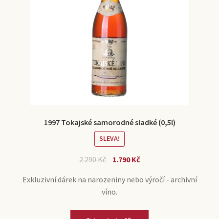
1997 Tokajské samorodné sladké (0,5l)
SLEVA!
2.290
Kč
1.790
Kč
Exkluzivní dárek na narozeniny nebo výročí - archivní
víno.