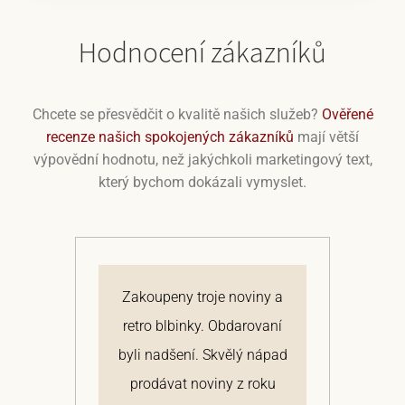
Hodnocení zákazníků
Chcete se přesvědčit o kvalitě našich služeb?
Ověřené
recenze našich spokojených zákazníků
mají větší
výpovědní hodnotu, než jakýchkoli marketingový text,
který bychom dokázali vymyslet.
á.
Zakoupeny troje noviny a
N
ální
retro blbinky. Obdarovaní
na
ky
byli nadšení. Skvělý nápad
s
la
prodávat noviny z roku
P