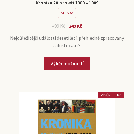
Kronika 20. století 1900 – 1909
SLEVA!
499
Kč
249
Kč
Nejdůležitější události desetiletí, přehledně zpracovány
a ilustrované.
Výběr možností
AKČNÍ CENA