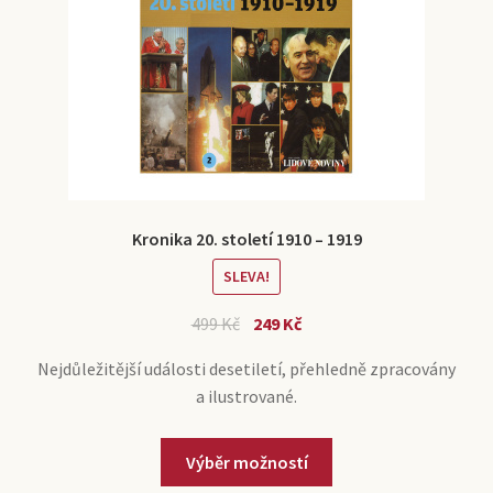
Kronika 20. století 1910 – 1919
SLEVA!
499
Kč
249
Kč
Nejdůležitější události desetiletí, přehledně zpracovány
a ilustrované.
Výběr možností