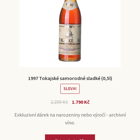
1997 Tokajské samorodné sladké (0,5l)
SLEVA!
2.290
Kč
1.790
Kč
Exkluzivní dárek na narozeniny nebo výročí - archivní
víno.