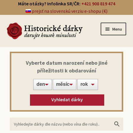
Máte otázky? Infolinka SR/ČR:
+421 908 819 474
prejsť na slovenskú verziu e-shopu (€)
Menu
Přehled dárků
Vyberte datum narození nebo jiné
příležitosti k obdarování
Noviny ze dne narození
Víno z roku narození
Vyhledat dárky
Doprava a platba