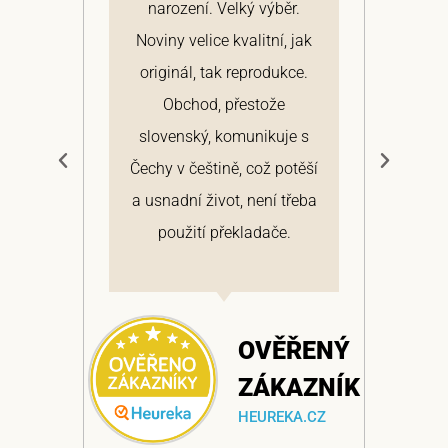
narození. Velký výběr.
arc
ž
Noviny velice kvalitní, jak
Hi
v
originál, tak reprodukce.
roz
Obchod, přestože
výt
slovenský, komunikuje s
d
Čechy v češtině, což potěší
a usnadní život, není třeba
ŘENÝ
použití překladače.
AZNÍK
A.CZ
OVĚŘENÝ
ZÁKAZNÍK
HEUREKA.CZ