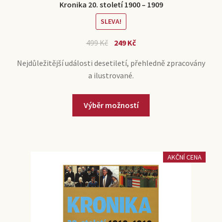
Kronika 20. století 1900 – 1909
SLEVA!
499
Kč
249
Kč
Nejdůležitější události desetiletí, přehledně zpracovány
a ilustrované.
Výběr možností
AKČNÍ CENA