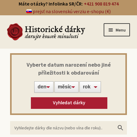
Máte otázky? Infolinka SR/ČR:
+421 908 819 474
prejsť na slovenskú verziu e-shopu (€)
Menu
Přehled dárků
Vyberte datum narození nebo jiné
příležitosti k obdarování
Noviny ze dne narození
Víno z roku narození
Vyhledat dárky
Doprava a platba