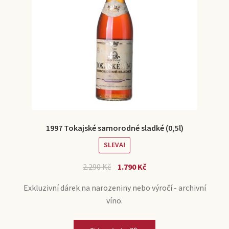
1997 Tokajské samorodné sladké (0,5l)
SLEVA!
2.290
Kč
1.790
Kč
Exkluzivní dárek na narozeniny nebo výročí - archivní
víno.