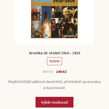
Kronika 20. století 1910 – 1919
SLEVA!
499
Kč
249
Kč
Nejdůležitější události desetiletí, přehledně zpracovány
a ilustrované.
Výběr možností