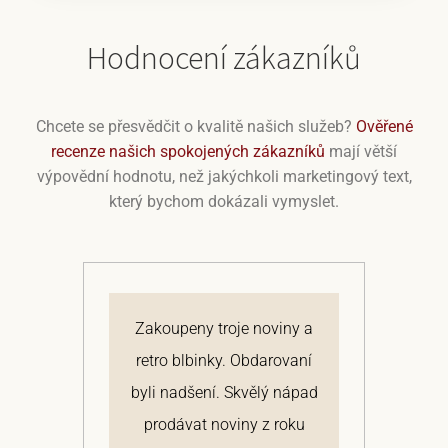
Hodnocení zákazníků
Chcete se přesvědčit o kvalitě našich služeb?
Ověřené
recenze našich spokojených zákazníků
mají větší
výpovědní hodnotu, než jakýchkoli marketingový text,
který bychom dokázali vymyslet.
á.
Zakoupeny troje noviny a
N
ální
retro blbinky. Obdarovaní
na
ky
byli nadšení. Skvělý nápad
s
la
prodávat noviny z roku
P