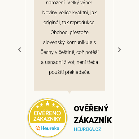
narození. Velký výběr.
arc
ž
Noviny velice kvalitní, jak
Hi
v
originál, tak reprodukce.
roz
Obchod, přestože
výt
slovenský, komunikuje s
d
Čechy v češtině, což potěší
a usnadní život, není třeba
ŘENÝ
použití překladače.
AZNÍK
A.CZ
OVĚŘENÝ
ZÁKAZNÍK
HEUREKA.CZ