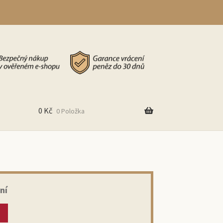
0
Kč
0 Položka
ní