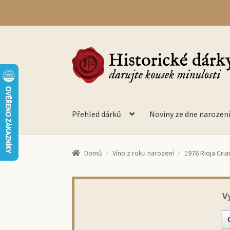
Přeskočit
Přejít
na
k
navigaci
obsahu
webu
Přehled dárků
Noviny ze dne narozen
Domů
Víno z roku narození
1976 Rioja Cria
V