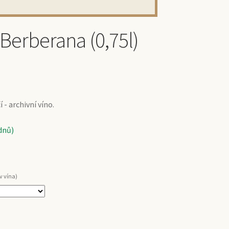
 Berberana (0,75l)
- archivní víno.
dnů)
v vína)