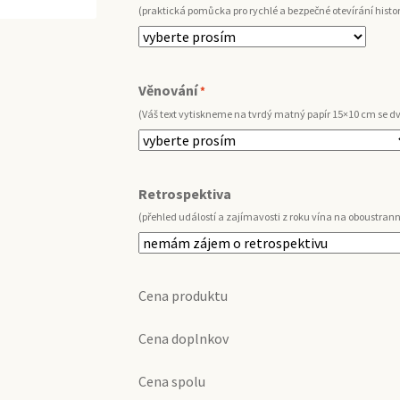
(praktická pomůcka pro rychlé a bezpečné otevírání histo
Věnování
*
(Váš text vytiskneme na tvrdý matný papír 15×10 cm se 
Retrospektiva
(přehled událostí a zajímavosti z roku vína na oboustrann
Cena produktu
Cena doplnkov
Cena spolu