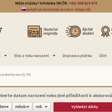
Máte otázky? Infolinka SR/ČR:
+421 908 819 474
prejsť na slovenskú verziu e-shopu (€)
í
Víno z roku narození
Doprava a platba
Účet
nza Berberana (0,75l)
yberte datum narození nebo jiné příležitosti k obdarová
Vyhledat dárky