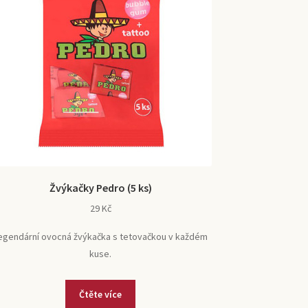
Žvýkačky Pedro (5 ks)
29
Kč
egendární ovocná žvýkačka s tetovačkou v každém
kuse.
Čtěte více