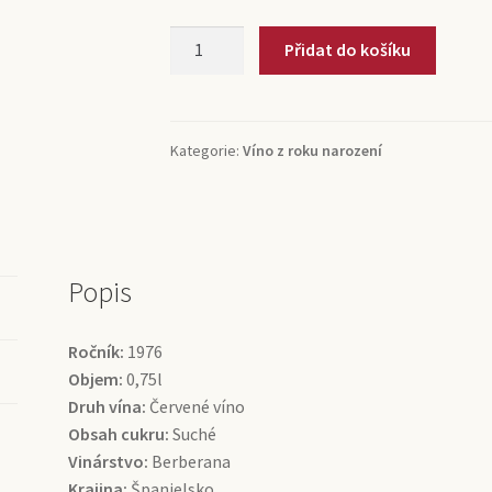
1976
Přidat do košíku
Rioja
Crianza
Berberana
(0,75l)
Kategorie:
Víno z roku narození
množství
Popis
Ročník:
1976
Objem:
0,75l
Druh vína:
Červené víno
Obsah cukru:
Suché
Vinárstvo:
Berberana
Krajina:
Španielsko