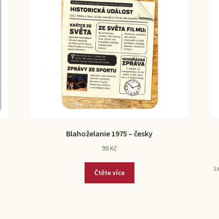
Blahoželanie 1975 – česky
99
Kč
L
Čtěte více