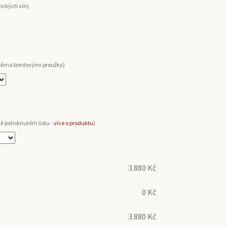
rických vín)
dvěma bordovými proužky)
ě potisknutém listu -
více o produktu
)
3.880
Kč
0
Kč
3.880
Kč