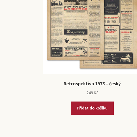
Retrospektíva 1975 – český
249
Kč
Přidat do košíku