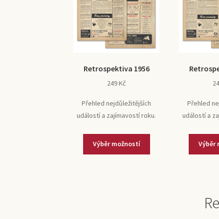
Retrospektiva 1956
Retrospe
249
Kč
2
Přehled nejdůležitějších
Přehled ne
událostí a zajímavostí roku.
událostí a z
Výběr možností
Výběr 
Re