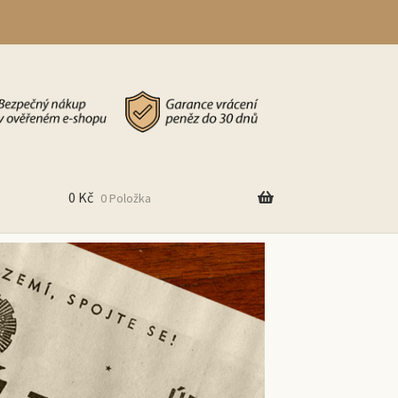
0
Kč
0 Položka