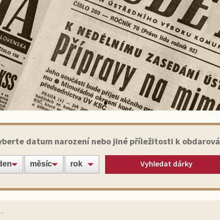
Historické noviny
yberte datum narození nebo jiné příležitosti k obdarová
Vyhledat dárky
te své blízké nebo známé jedinečným dárkem:
ginálním výtiskem novin ze dne narození!
Vybrat noviny