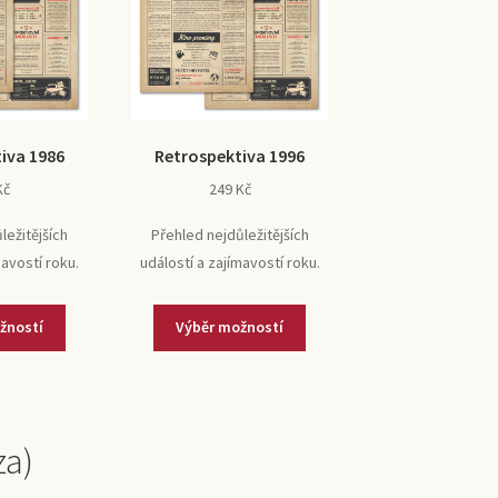
iva 1986
Retrospektiva 1996
Kč
249
Kč
ležitějších
Přehled nejdůležitějších
mavostí roku.
událostí a zajímavostí roku.
žností
Výběr možností
za)