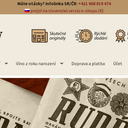
Máte otázky? Infolinka SR/ČR:
+421 908 819 474
prejsť na slovenskú verziu e-shopu (€)
í
Víno z roku narození
Doprava a platba
Účet