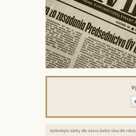
V
Překvap
ori