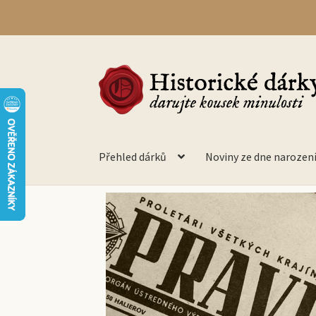
Přehled dárků
Noviny ze dne narozen