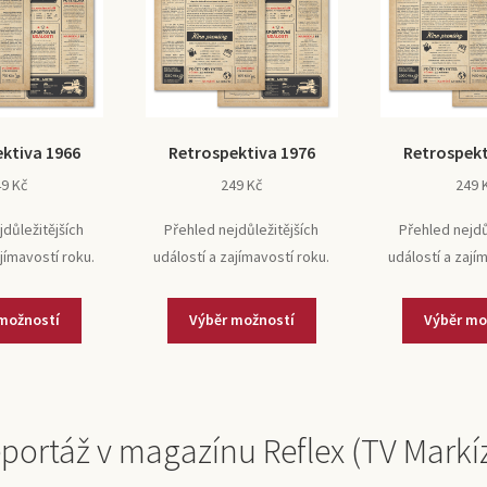
ktiva 1966
Retrospektiva 1976
Retrospekt
49
Kč
249
Kč
249
jdůležitějších
Přehled nejdůležitějších
Přehled nejdů
ajímavostí roku.
událostí a zajímavostí roku.
událostí a zají
možností
Výběr možností
Výběr mo
portáž v magazínu Reflex (TV Markí