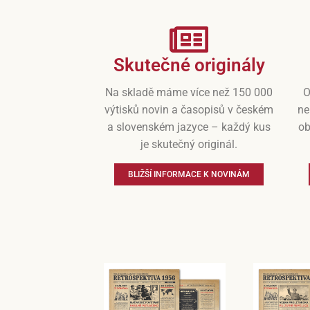
Skutečné originály
Na skladě máme více než 150 000
O
výtisků novin a časopisů v českém
ne
a slovenském jazyce – každý kus
ob
je skutečný originál.
BLIŽŠÍ INFORMACE K NOVINÁM