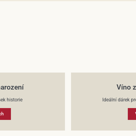
narození
Víno z
ek historie
Ideální dárek pr
ch