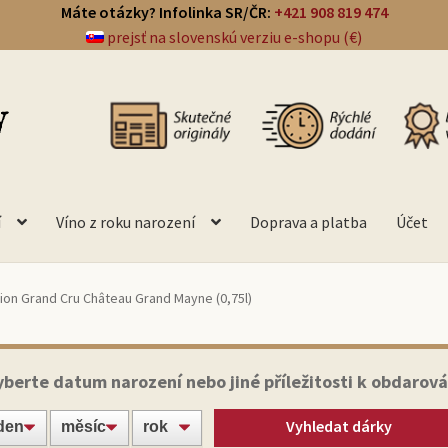
Máte otázky? Infolinka SR/ČR:
+421 908 819 474
prejsť na slovenskú verziu e-shopu (€)
í
Víno z roku narození
Doprava a platba
Účet
lion Grand Cru Château Grand Mayne (0,75l)
yberte datum narození nebo jiné příležitosti k obdarová
Vyhledat dárky