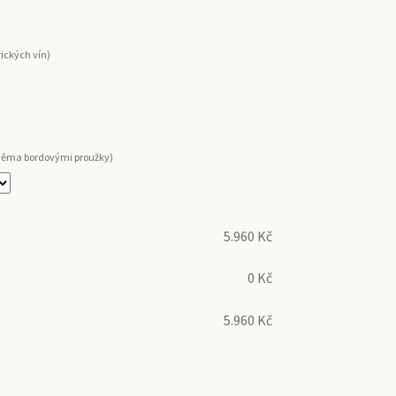
rických vín)
dvěma bordovými proužky)
5.960
Kč
0
Kč
5.960
Kč