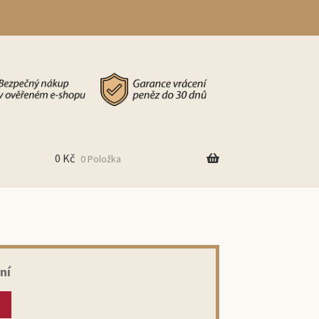
0
Kč
0 Položka
ní