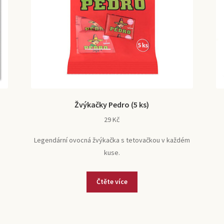
Žvýkačky Pedro (5 ks)
29
Kč
Legendární ovocná žvýkačka s tetovačkou v každém
kuse.
Čtěte více