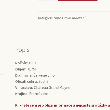
Emilion
Grand
Cru
Kategorie:
Víno z roku narození
Château
Grand
Mayne
(0,75l)
množství
Popis
Ročník:
1967
Objem:
0,75l
Druh vína:
Červené víno
Obsah cukru:
Suché
Vinárstvo:
Château Grand Mayne
Krajina:
Francúzsko
Klikněte sem pro bližší informace a nejčastější otázky