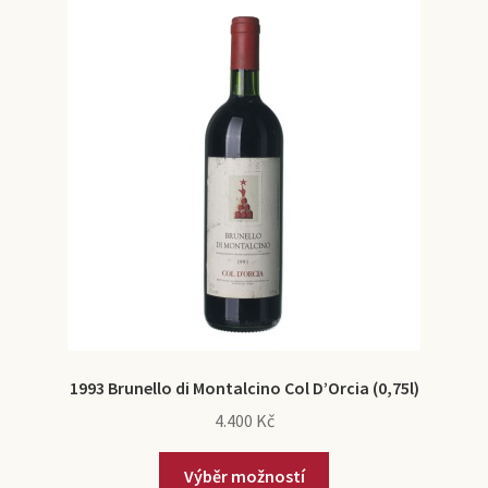
e
l
1992
n
d
u
m
e
1993
n
u
1994
1995
1996
1993 Brunello di Montalcino Col D’Orcia (0,75l)
4.400
Kč
1997
Výběr možností