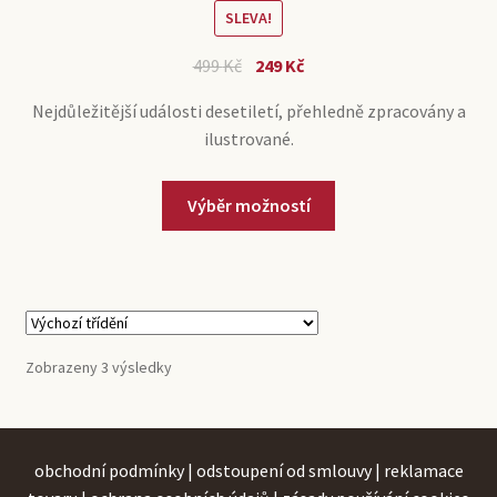
SLEVA!
Původní
Aktuální
499
Kč
249
Kč
cena
cena
Nejdůležitější události desetiletí, přehledně zpracovány a
byla:
je:
ilustrované.
499 Kč.
249 Kč.
Tento
Výběr možností
produkt
má
více
variant.
Možnosti
lze
Zobrazeny 3 výsledky
vybrat
na
stránce
produktu
obchodní podmínky
|
odstoupení od smlouvy
|
reklamace