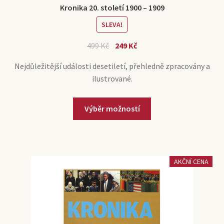
Kronika 20. století 1900 – 1909
SLEVA!
Původní
Aktuální
499
Kč
249
Kč
cena
cena
Nejdůležitější události desetiletí, přehledně zpracovány a
byla:
je:
ilustrované.
499 Kč.
249 Kč.
Tento
Výběr možností
produkt
má
více
variant.
AKČNÍ CENA
Možnosti
lze
vybrat
na
stránce