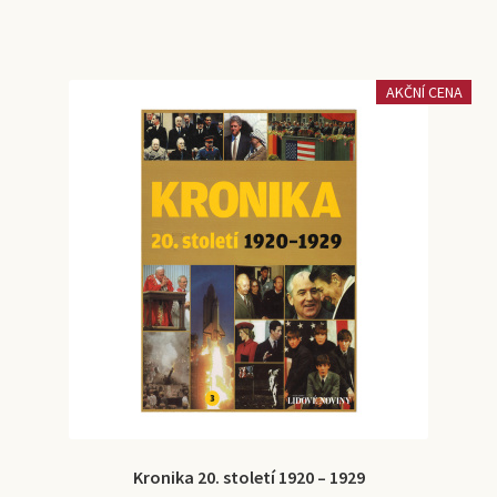
má
více
variant.
AKČNÍ CENA
Možnosti
lze
vybrat
na
stránce
produktu
Kronika 20. století 1920 – 1929