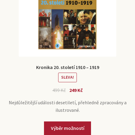
produktu
Kronika 20. století 1910 – 1919
SLEVA!
Původní
Aktuální
499
Kč
249
Kč
cena
cena
Nejdůležitější události desetiletí, přehledně zpracovány a
byla:
je:
ilustrované.
499 Kč.
249 Kč.
Tento
Výběr možností
produkt