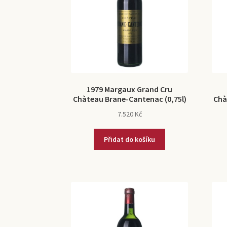
1979 Margaux Grand Cru
Chàteau Brane-Cantenac (0,75l)
Chà
7.520
Kč
Přidat do košíku