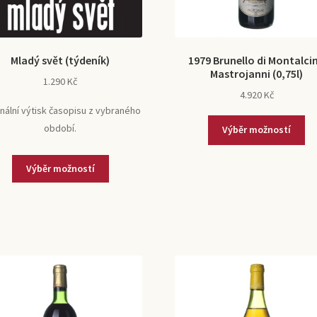
Mladý svět (týdeník)
1979 Brunello di Montalci
Mastrojanni (0,75l)
1.290
Kč
4.920
Kč
inální výtisk časopisu z vybraného
období.
Výběr možností