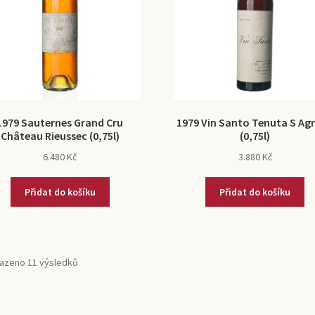
1979 Sauternes Grand Cru
1979 Vin Santo Tenuta S Ag
Château Rieussec (0,75l)
(0,75l)
6.480
Kč
3.880
Kč
Přidat do košíku
Přidat do košíku
azeno 11 výsledků