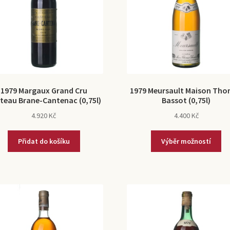
1979 Margaux Grand Cru
1979 Meursault Maison Th
teau Brane-Cantenac (0,75l)
Bassot (0,75l)
4.920
Kč
4.400
Kč
Přidat do košíku
Výběr možností