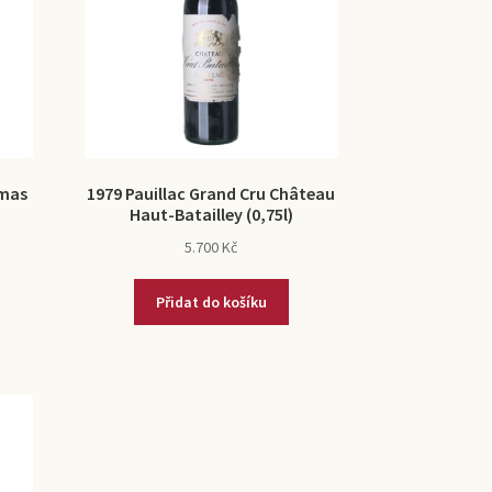
omas
1979 Pauillac Grand Cru Château
Haut-Batailley (0,75l)
5.700
Kč
Přidat do košíku