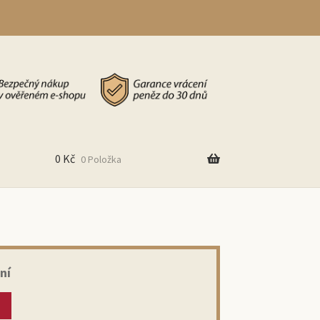
0
Kč
0 Položka
ní