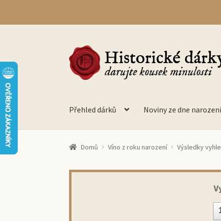
Přeskočit
Přejít
na
k
navigaci
obsahu
webu
Přehled dárků
Noviny ze dne narozen
Domů
Víno z roku narození
Výsledky vyhl
V