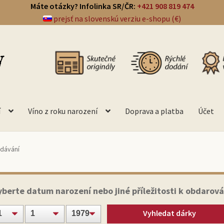
Máte otázky? Infolinka SR/ČR:
+421 908 819 474
prejsť na slovenskú verziu e-shopu (€)
í
Víno z roku narození
Doprava a platba
Účet
edávání
yberte datum narození nebo jiné příležitosti k obdarová
Vyhledat dárky