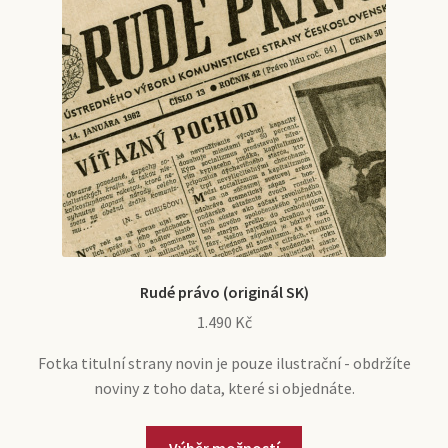
e
c
a
E
Ročníky 1960-1969
n
h
n
x
u
i
d
p
l
c
a
1960
d
h
n
m
i
d
e
l
c
1961
n
d
h
u
m
i
e
l
1962
n
d
u
m
Rudé právo (originál SK)
e
1.490
Kč
1963
n
u
Fotka titulní strany novin je pouze ilustrační - obdržíte
noviny z toho data, které si objednáte.
1964