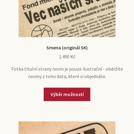
e
l
Účet
n
d
u
m
e
n
u
Smena (originál SK)
1.490
Kč
Fotka titulní strany novin je pouze ilustrační - obdržíte
noviny z toho data, které si objednáte.