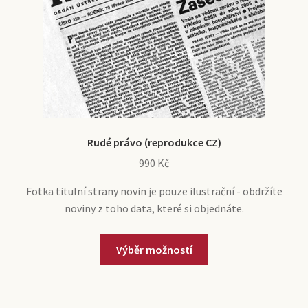
Rudé právo (reprodukce CZ)
990
Kč
Fotka titulní strany novin je pouze ilustrační - obdržíte
noviny z toho data, které si objednáte.