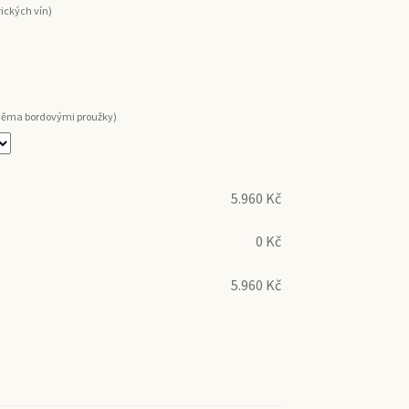
rických vín)
dvěma bordovými proužky)
5.960
Kč
0
Kč
5.960
Kč