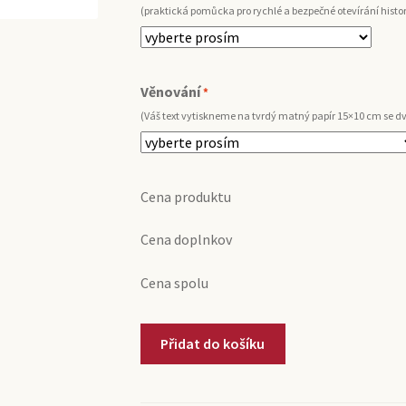
(praktická pomůcka pro rychlé a bezpečné otevírání histo
Věnování
*
(Váš text vytiskneme na tvrdý matný papír 15×10 cm se 
Cena produktu
Cena doplnkov
Cena spolu
1983
Přidat do košíku
Portské
víno
Pedro