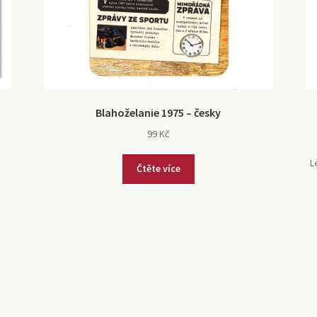
Blahoželanie 1975 – česky
99
Kč
L
Čtěte více