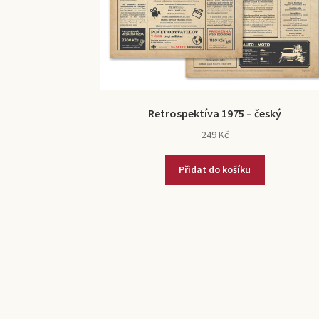
Retrospektíva 1975 – český
249
Kč
Přidat do košíku