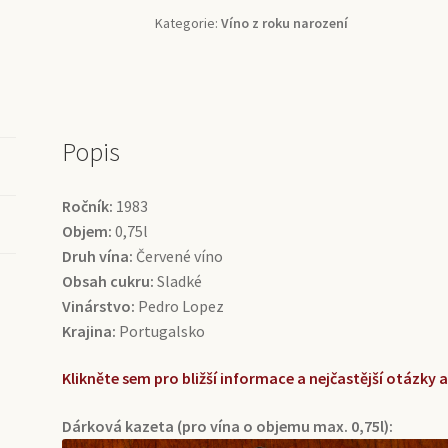
Lopez
Kategorie:
Víno z roku narození
(0,75l)
množství
Popis
Ročník:
1983
Objem:
0,75l
Druh vína:
Červené víno
Obsah cukru:
Sladké
Vinárstvo:
Pedro Lopez
Krajina:
Portugalsko
Klikněte sem pro bližší informace a nejčastější otázky
Dárková kazeta (pro vína o objemu max. 0,75l):