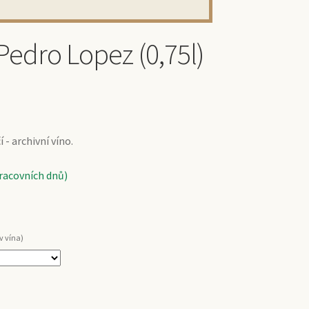
Pedro Lopez (0,75l)
- archivní víno.
pracovních dnů)
v vína)