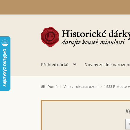
Přeskočit
Přejít
na
k
navigaci
obsahu
webu
Přehled dárků
Noviny ze dne narozen
Domů
Víno z roku narození
1983 Portské v
V