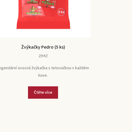
Žvýkačky Pedro (5 ks)
29
Kč
egendární ovocná žvýkačka s tetovačkou v každém
kuse.
Čtěte více