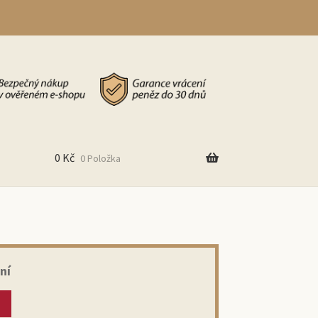
0
Kč
0 Položka
ní