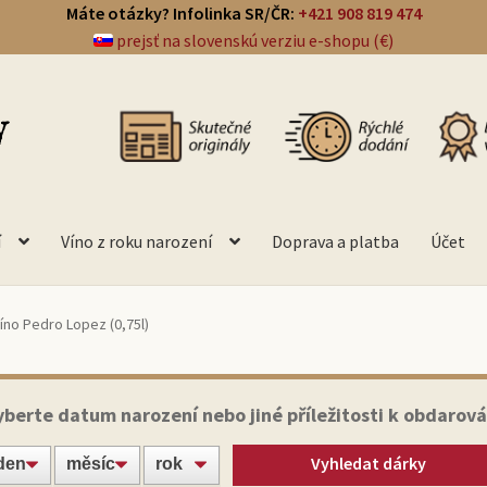
Máte otázky? Infolinka SR/ČR:
+421 908 819 474
prejsť na slovenskú verziu e-shopu (€)
í
Víno z roku narození
Doprava a platba
Účet
íno Pedro Lopez (0,75l)
yberte datum narození nebo jiné příležitosti k obdarová
Vyhledat dárky