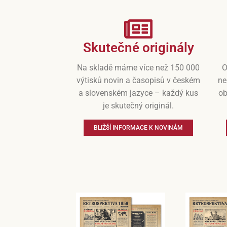
Skutečné originály
Na skladě máme více než 150 000
O
výtisků novin a časopisů v českém
ne
a slovenském jazyce – každý kus
ob
je skutečný originál.
BLIŽŠÍ INFORMACE K NOVINÁM