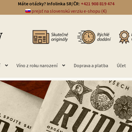
Máte otázky? Infolinka SR/ČR:
+421 908 819 474
prejsť na slovenskú verziu e-shopu (€)
í
Víno z roku narození
Doprava a platba
Účet