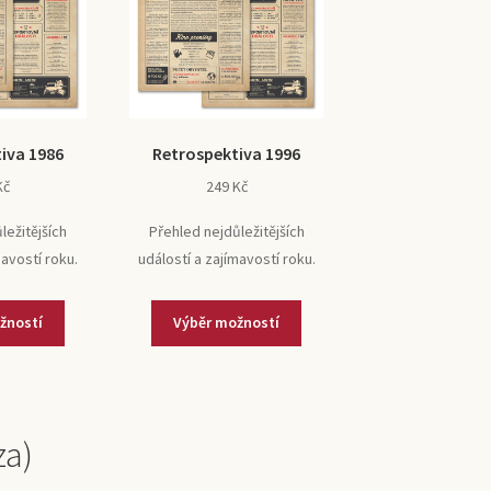
iva 1986
Retrospektiva 1996
Kč
249
Kč
ležitějších
Přehled nejdůležitějších
mavostí roku.
událostí a zajímavostí roku.
žností
Výběr možností
za)