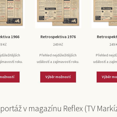
ktiva 1966
Retrospektiva 1976
Retrospekt
49
Kč
249
Kč
249
jdůležitějších
Přehled nejdůležitějších
Přehled nejdů
ajímavostí roku.
událostí a zajímavostí roku.
událostí a zají
možností
Výběr možností
Výběr mo
portáž v magazínu Reflex (TV Markí