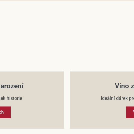
narození
Víno z
ek historie
Ideální dárek pr
ch