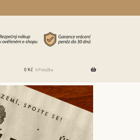
0
Kč
0 Položka