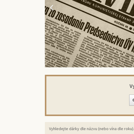
V
Překvap
ori