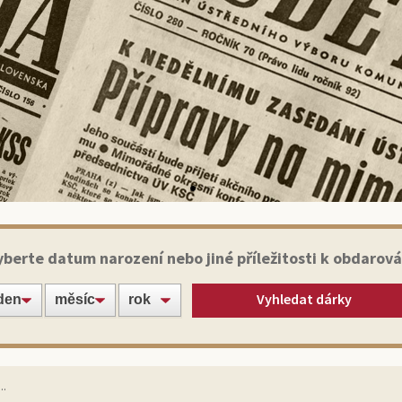
Historické noviny
yberte datum narození nebo jiné příležitosti k obdarová
Vyhledat dárky
te své blízké nebo známé jedinečným dárkem:
ginálním výtiskem novin ze dne narození!
Vybrat noviny