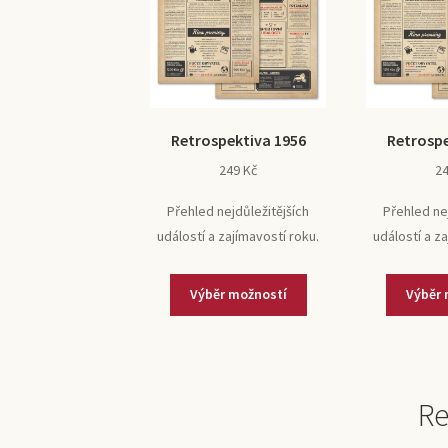
Retrospektiva 1956
Retrospe
249
Kč
2
Přehled nejdůležitějších
Přehled ne
událostí a zajímavostí roku.
událostí a z
Výběr možností
Výběr 
Re