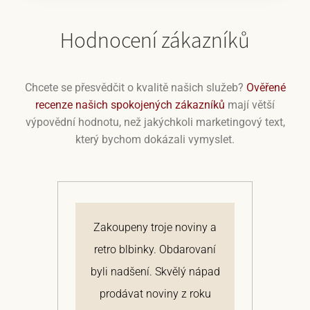
Hodnocení zákazníků
Chcete se přesvědčit o kvalitě našich služeb?
Ověřené
recenze našich spokojených zákazníků
mají větší
výpovědní hodnotu, než jakýchkoli marketingový text,
který bychom dokázali vymyslet.
á.
Zakoupeny troje noviny a
N
ální
retro blbinky. Obdarovaní
na
ky
byli nadšení. Skvělý nápad
s
la
prodávat noviny z roku
P