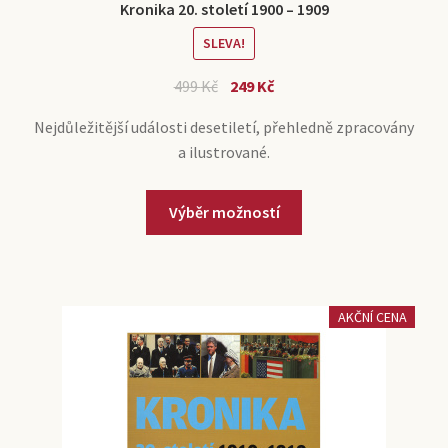
Kronika 20. století 1900 – 1909
SLEVA!
499
Kč
249
Kč
Nejdůležitější události desetiletí, přehledně zpracovány
a ilustrované.
Výběr možností
AKČNÍ CENA