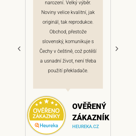
narození. Velký výběr.
arc
ž
Noviny velice kvalitní, jak
Hi
v
originál, tak reprodukce.
roz
Obchod, přestože
výt
slovenský, komunikuje s
d
Čechy v češtině, což potěší
a usnadní život, není třeba
ŘENÝ
použití překladače.
AZNÍK
A.CZ
OVĚŘENÝ
ZÁKAZNÍK
HEUREKA.CZ