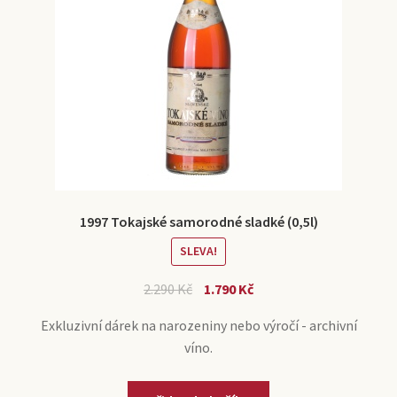
1997 Tokajské samorodné sladké (0,5l)
SLEVA!
2.290
Kč
1.790
Kč
Exkluzivní dárek na narozeniny nebo výročí - archivní
víno.