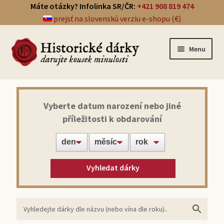
Máte otázky? Infolinka SR/ČR:
+421 908 819 474
prejsť na slovenskú verziu e-shopu (€)
Menu
Přehled dárků
Vyberte datum narození nebo jiné
příležitosti k obdarování
Noviny ze dne narození
Víno z roku narození
Vyhledat dárky
Doprava a platba