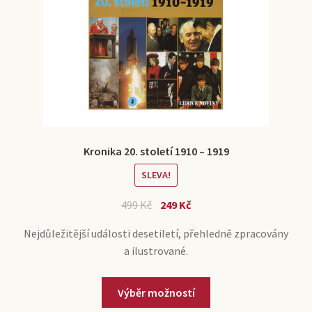
Kronika 20. století 1910 – 1919
SLEVA!
499
Kč
249
Kč
Nejdůležitější události desetiletí, přehledně zpracovány
a ilustrované.
Výběr možností