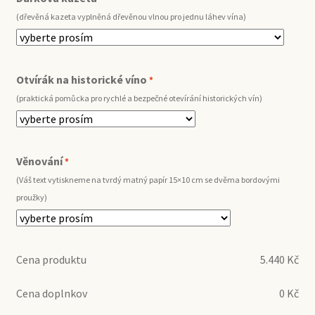
(dřevěná kazeta vyplněná dřevěnou vlnou pro jednu láhev vína)
Otvírák na historické víno
*
(praktická pomůcka pro rychlé a bezpečné otevírání historických vín)
Věnování
*
(Váš text vytiskneme na tvrdý matný papír 15×10 cm se dvěma bordovými
proužky)
Cena produktu
5.440
Kč
Cena doplnkov
0
Kč