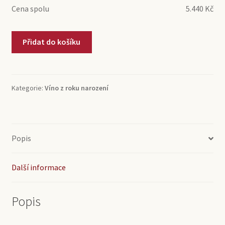
Cena spolu
5.440
Kč
1957
Přidat do košíku
Salice
Gran
Riserva
Leone
Kategorie:
Víno z roku narození
de
Castris
(0,75l)
množství
Popis
Další informace
Popis