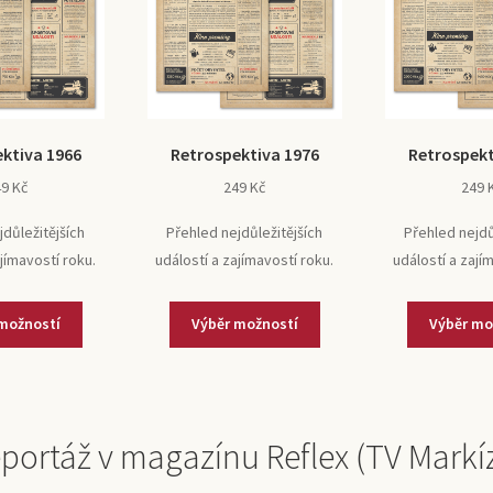
ktiva 1966
Retrospektiva 1976
Retrospekt
49
Kč
249
Kč
249
jdůležitějších
Přehled nejdůležitějších
Přehled nejdů
ajímavostí roku.
událostí a zajímavostí roku.
událostí a zají
možností
Výběr možností
Výběr mo
portáž v magazínu Reflex (TV Markí