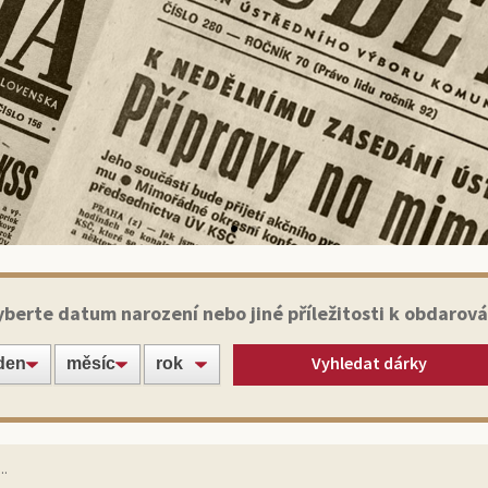
Historické noviny
yberte datum narození nebo jiné příležitosti k obdarová
Vyhledat dárky
te své blízké nebo známé jedinečným dárkem:
ginálním výtiskem novin ze dne narození!
Vybrat noviny