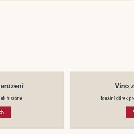
narození
Víno z
ek historie
Ideální dárek pr
ch