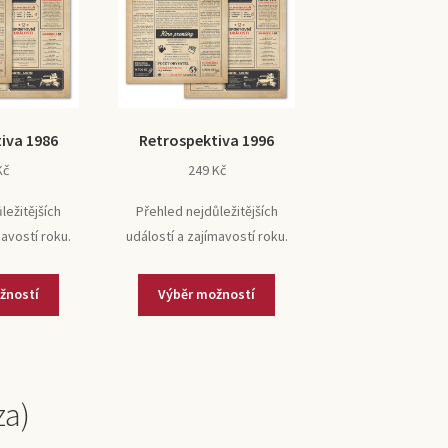
iva 1986
Retrospektiva 1996
Kč
249
Kč
ležitějších
Přehled nejdůležitějších
mavostí roku.
událostí a zajímavostí roku.
žností
Výběr možností
za)