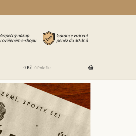
0
Kč
0 Položka