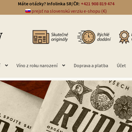
Máte otázky? Infolinka SR/ČR:
+421 908 819 474
prejsť na slovenskú verziu e-shopu (€)
í
Víno z roku narození
Doprava a platba
Účet