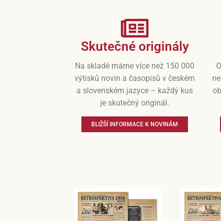
Skutečné originály
Na skladě máme více než 150 000
O
výtisků novin a časopisů v českém
ne
a slovenském jazyce – každý kus
ob
je skutečný originál.
BLIŽŠÍ INFORMACE K NOVINÁM