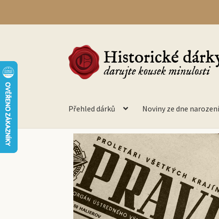
Přehled dárků
Noviny ze dne narozen