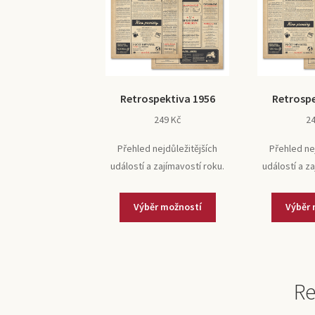
Retrospektiva 1956
Retrospe
249
Kč
2
Přehled nejdůležitějších
Přehled ne
událostí a zajímavostí roku.
událostí a z
Výběr možností
Výběr 
Re