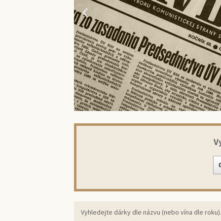
V
Překvap
ori